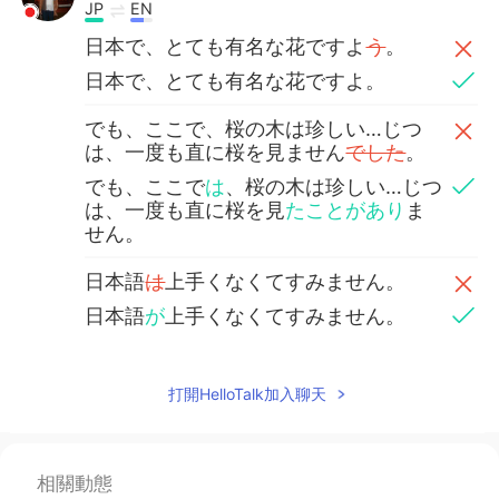
JP
EN
日本で、とても有名な花ですよ
う
。
日本で、とても有名な花ですよ。
でも、ここで、桜の木は珍しい…じつ
は、一度も直に桜を見ません
でした
。
でも、ここで
は
、桜の木は珍しい…じつ
は、一度も直に桜を見
たことがあり
ま
せん。
日本語
は
上手くなくてすみません。
日本語
が
上手くなくてすみません。
打開HelloTalk加入聊天
相關動態