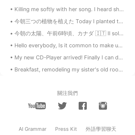
Killing me softly with her song. I heard she sang a good song, I heard she had a style. And so I...
今朝三つの植物を植えた Today I planted three plants today ここには乾季だから土がとても硬い Here it is the dry season, so th...
今朝の太陽、午前6時頃、カナダ 🇮🇹 Il sole del mattino, alle 6 circa, in Canada 🇺🇸 Morning sun, around 6 am, in...
Hello everybody, Is it common to make umeshu? My friend moved to a new place that has a plum tre...
My new CD-Player arrived! Finally I can do the listening exercises in my textbooks but I can't us...
Breakfast, remodeling my sister's old room, lunch and then dinner. My niece loves to make her o...
關注我們
外語學習聊天
AI Grammar
Press Kit