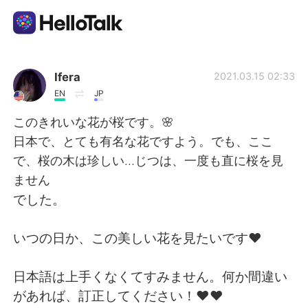
語言交換應用
Ifera
2021.03.15 02:33
EN
JP
AI Grammar Checker
このきれいな花が桜です。🌸
日本で、とても有名な花ですよう。でも、ここ
繁體中文
で、桜の木は珍しい…じつは、一度も直に桜を見
ません
でした。
English
简体中文
いつの日か、この美しい花を見たいです❤️
Español
العربية
日本語は上手くなくてすみません。何か間違い
Français
Deutsch
があれば、訂正してください！❤️❤️