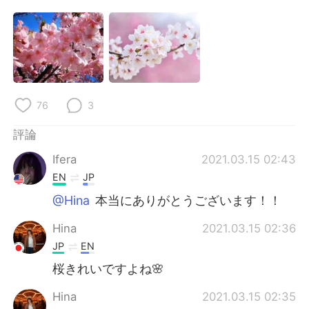
日本語
한국어
Русский
ไทย
Indonesia
Italiano
76
3
Türkçe
Tiếng Việt
評論
Português
Ifera
2021.03.15 02:43
EN
JP
@Hina
本当にありがとうございます！！
Hina
2021.03.15 02:36
JP
EN
桜きれいですよね🌸
Hina
2021.03.15 02:35