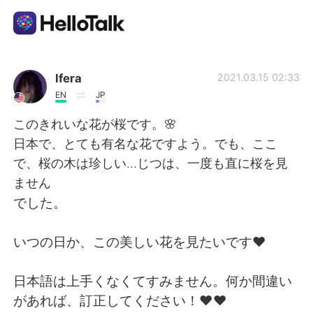
Aplicación de intercambio de idiomas
Ifera
2021.03.15 02:33
EN
JP
AI Grammar Checker
このきれいな花が桜です。🌸
日本で、とても有名な花ですよう。でも、ここ
Español
で、桜の木は珍しい…じつは、一度も直に桜を見
ません
でした。
English
简体中文
いつの日か、この美しい花を見たいです❤️
繁體中文
العربية
日本語は上手くなくてすみません。何か間違い
Français
Deutsch
があれば、訂正してください！❤️❤️