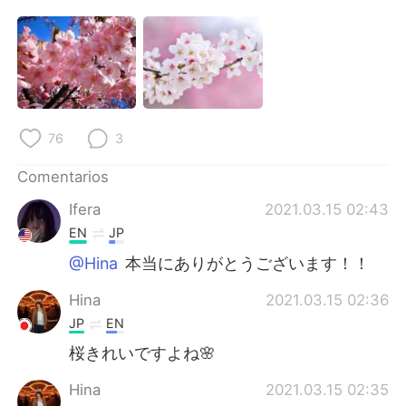
日本語
한국어
Русский
ไทย
Indonesia
Italiano
76
3
Türkçe
Tiếng Việt
Comentarios
Português
Ifera
2021.03.15 02:43
EN
JP
@Hina
本当にありがとうございます！！
Hina
2021.03.15 02:36
JP
EN
桜きれいですよね🌸
Hina
2021.03.15 02:35