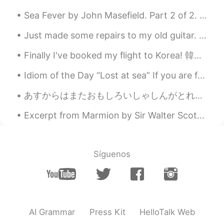
Sea Fever by John Masefield. Part 2 of 2. I must down to the seas again, to the vagrant gypsy l...
Just made some repairs to my old guitar. it's not rare or expensive, but my dad bought it for me ...
Finally I've booked my flight to Korea! 韓国へ飛行機を予約しました。 I'll stay in Korea for a few weeks and th...
Idiom of the Day “Lost at sea” If you are feeling overwhelmed and you don’t know what to do or ...
あすからはまたおもしろいしゃしんがとれるようになります。- Tomorrow I will be able to take いnteresting photos again. ⭐I am no...
Excerpt from Marmion by Sir Walter Scott. Excerpt from Canto Sixth. The Battle. XXX. O woman...
Síguenos
AI Grammar
Press Kit
HelloTalk Web