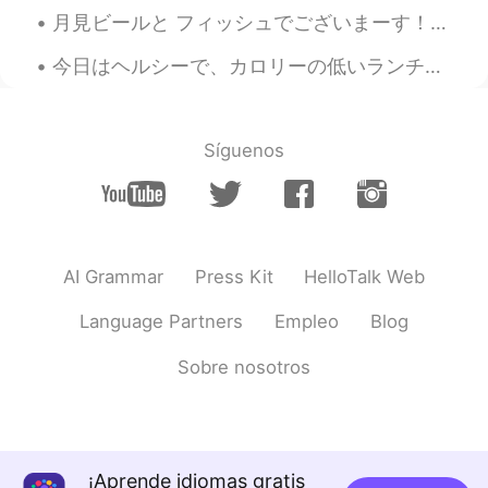
月見ビールと フィッシュでございまーす！イェーーイ！ ほうぼうさんは煮付けにしました ヨーロッパへだいは刺身でした〜！ へだいさん脂ノリノリで美味しかった We have moon-viewi...
今日はヘルシーで、カロリーの低いランチを食べました。😊 スモークチキンとファミリーマートの野菜です。 一緒で、カロリーは192kcalになりました。200も超えてないですね。🥳 そのスモー...
Síguenos
AI Grammar
Press Kit
HelloTalk Web
Language Partners
Empleo
Blog
Sobre nosotros
¡Aprende idiomas gratis