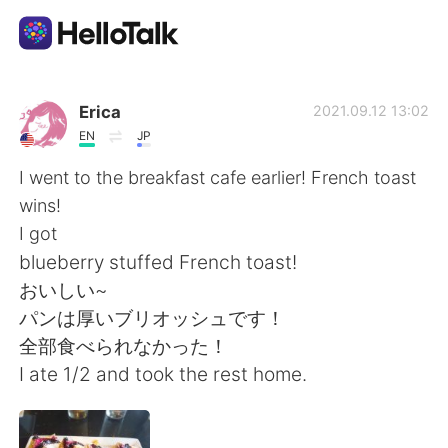
Aplicación de intercambio de idiomas
Erica
2021.09.12 13:02
EN
JP
AI Grammar Checker
I went to the breakfast cafe earlier! French toast
wins!
Español
I got
blueberry stuffed French toast!
おいしい~
English
简体中文
パンは厚いブリオッシュです！
全部食べられなかった！
繁體中文
العربية
I ate 1/2 and took the rest home.
Français
Deutsch