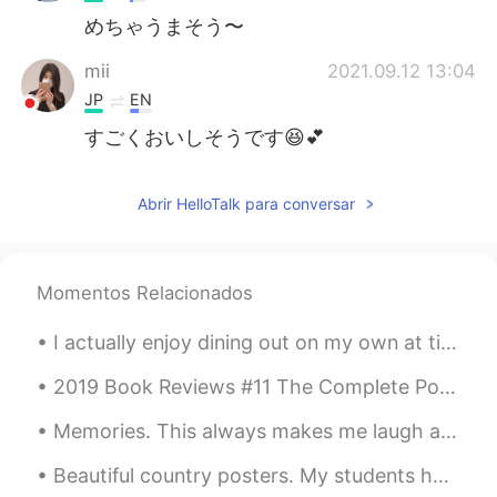
めちゃうまそう〜
mii
2021.09.12 13:04
JP
EN
すごくおいしそうです😆💕
Abrir HelloTalk para conversar
Momentos Relacionados
I actually enjoy dining out on my own at times. Just me at my own pace. So, today I went ahead a...
2019 Book Reviews #11 The Complete Poetical Works of Edgar Allan Poe: Including Essays on Poetry...
Memories. This always makes me laugh and smile. My daughter and niece. Roller coaster ride at Bus...
Beautiful country posters. My students had to research a country that I assigned their group duri...