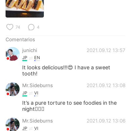
日本語
한국어
Русский
ไทย
74
4
Indonesia
Italiano
Comentarios
Türkçe
Tiếng Việt
junichi
2021.09.12 13:57
JP
EN
Português
It looks delicious!!!😍 I have a sweet
tooth!
Mr.Sideburns
2021.09.12 13:08
JP
VI
It’s a pure torture to see foodies in the
night🤦🏻‍♂️
Mr.Sideburns
2021.09.12 13:06
JP
VI