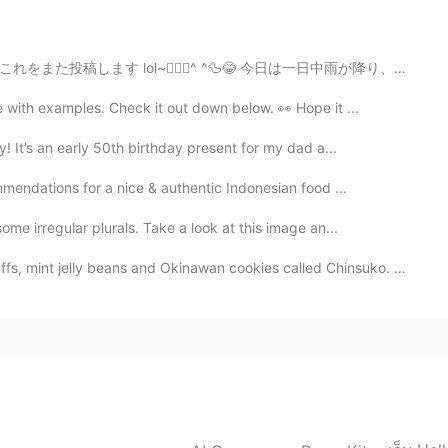
2019.10.30 13:36
 ^🦆😂 今日は一日中雨が降り、空はとても曇って見えます!!~✨✨🤗😍☔雨の日が大好き~~✨🧚‍♀️☔🌼
with examples. Check it out down below. 👀 Hope it ...
! It’s an early 50th birthday present for my dad a...
2019.10.30 13:31
endations for a nice & authentic Indonesian food ...
me irregular plurals. Take a look at this image an...
 jelly beans and Okinawan cookies called Chinsuko. Is ...
2019.10.30 13:27