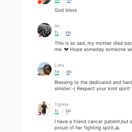
God bless
An
TL
EN
This is so sad, my mother died bec
me. 💔 Hope someday someone will
Lo¢a
TH
EN
Blessing to the dedicated and hard
sinister:-( Respect your kind spiri
Tigress
TL
EN
I have a friend cancer patient,but 
proud of her fighting spirit.🙏