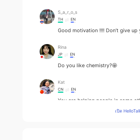
S_a_r_o_s
TH
EN
Good motivation !!!! Don’t give up
Rina
JP
EN
Do you like chemistry?🤩
Kat
CN
EN
You are helping people in some ot
recognised yet.
เปิด HelloTa
smile
CN
EN