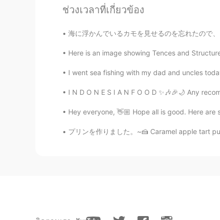
加油，相信你
ช่วงเวลาที่เกี่ยวข้อง
Echo
海に浮かんでいるカモを見せるのを忘れたので、これをまた投稿します lol~🧚‍♀️✨^
CN
EN
Here is an image showing Tences and Structure 
you can make it!
I went sea fishing with my dad and uncles today
Cynthia
I N D O N E S I A N F O O D ✨🎶🎉🌙 Any recomm
CN
EN
Hey everyone, 👋🏼 Hope all is good. Here are so
总会有这么这么一天的
プリンを作りました。~🍰 Caramel apple tart puffs, mint
Chenin
CN
EN
逝者已去，珍惜拥有