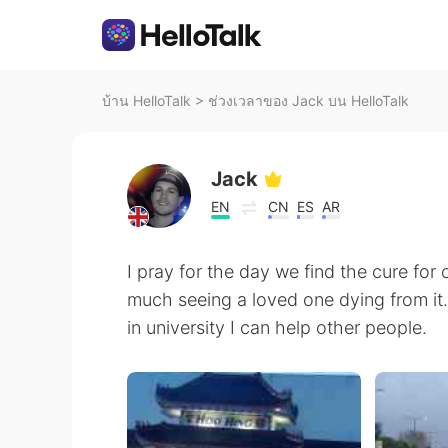
บ้าน HelloTalk
>
ช่วงเวลาของ Jack บน HelloTalk
Jack
EN
CN
ES
AR
I pray for the day we find the cure for 
much seeing a loved one dying from it
in university I can help other people.