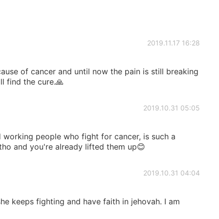
2019.11.17 16:28
ause of cancer and until now the pain is still breaking
 find the cure.🙏
2019.10.31 05:05
 working people who fight for cancer, is such a
t tho and you're already lifted them up😊
2019.10.31 04:04
she keeps fighting and have faith in jehovah. I am