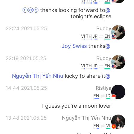
thanks looking forward to
@ⓝⓐⓣ
tonight’s eclipse
2021.05.25 22:24
Buddy
VI
TH
JP
EN
thanks
@Joy Swiss
2021.05.25 22:19
Buddy
VI
TH
JP
EN
lucky to share it
@Nguyễn Thị Yến Như
2021.05.25 14:44
Ristiya
EN
ID
I guess you're a moon lover
2021.05.25 13:48
Nguyễn Thị Yến Như
EN
VI