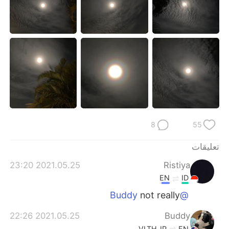
日本語
한국어
Русский
ไทย
Indonesia
Italiano
Türkçe
Tiếng Việt
Português
8
55
تعليقات
2021.05.25 23:20
Ristiya
EN
ID
not really
@Buddy
2021.05.25 22:26
Buddy
VI
TH
JP
EN