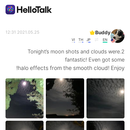
تطبيق تبادل اللغة
Buddy
2021.05.25 12:31
VI
TH
JP
EN
AI Grammar Checker
2.Tonight’s moon shots and clouds were
fantastic! Even got some
العربية
halo effects from the smooth cloud! Enjoy!
English
简体中文
繁體中文
Español
Français
Deutsch