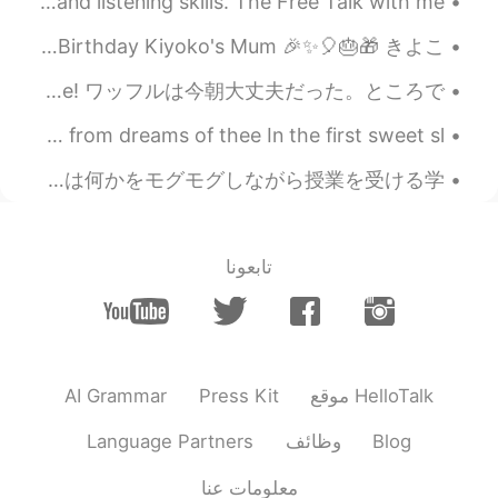
Live Classes are a great way to develop both speaking and listening skills. The Free Talk with me...
Yesterday's sunset was very beautiful 昨日の夕陽はすごくきれいだった！🥰🌇🌇 Happy Birthday Kiyoko's Mum 🎉✨🎈🎂🎁 きよこ...
yaay, the waffle turned out okay this morning. also, good morning everyone! ワッフルは今朝大丈夫だった。ところで, ...
The Indian Serenade by Percy Bysshe Shelley. I arise from dreams of thee In the first sweet sl...
コロナのせいで大学の授業が全面onlineに変わってからもう一年以上経ったのでみんなonline授業に慣れている。アメリカの雰囲気ってすごく自由だから、最初は何かをモグモグしながら授業を受ける学...
تابعونا
AI Grammar
Press Kit
موقع HelloTalk
Language Partners
وظائف
Blog
معلومات عنا