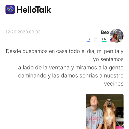
تطبيق تبادل اللغة
Bex
2020.09.03 12:20
ES
EN
AI Grammar Checker
Desde quedamos en casa todo el día, mi perrita y
yo sentamos
العربية
a lado de la ventana y miramos a la gente
caminando y las damos sonrias a nuestro
vecinos
English
简体中文
繁體中文
Español
Français
Deutsch