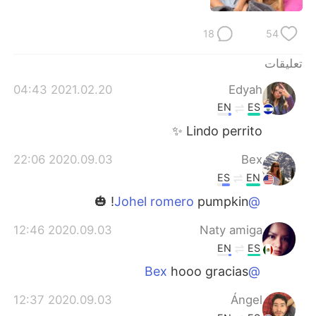
日本語
한국어
18
54
Русский
ไทย
تعليقات
Indonesia
Italiano
2021.02.20 04:43
Edyah
EN
ES
Türkçe
Tiếng Việt
Lindo perrito ✨
Português
2020.09.03 22:06
Bex
ES
EN
pumpkin! 🎃
@Johel romero
2020.09.03 12:46
Naty amiga
EN
ES
hooo gracias
@Bex
2020.09.03 12:37
Ángel