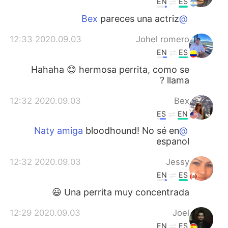
EN
ES
pareces una actriz
@Bex
2020.09.03 12:33
Johel romero
EN
ES
Hahaha 😊 hermosa perrita, como se
llama ?
2020.09.03 12:32
Bex
ES
EN
bloodhound! No sé en
@Naty amiga
espanol
2020.09.03 12:32
Jessy
EN
ES
Una perrita muy concentrada 😃
2020.09.03 12:29
Joel
EN
ES