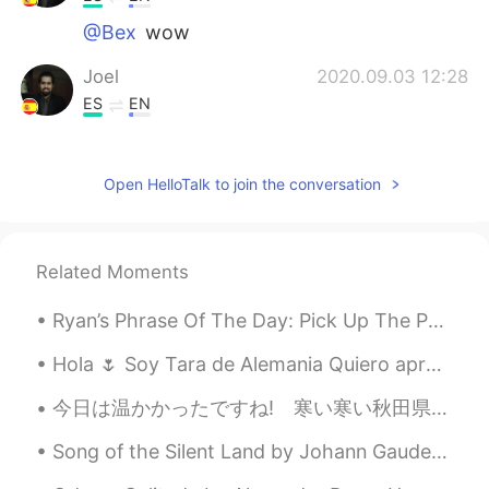
@Bex
wow
Joel
2020.09.03 12:28
ES
EN
Desde quedamos en casa todo el día,
mi perrita y yo sentamos a lado de la
Open HelloTalk to join the conversation
ventana y miramos a la gente
caminando y
las damos
sonr
ia
s a
nuestro vecinos
Desde que
nos que
damos en casa
Related Moments
todo el día, mi perrita y yo
nos
sentamos a
l
lado de la ventana y
Ryan’s Phrase Of The Day: Pick Up The Pace Meaning: Hurry up, go faster Example (1): “I hope al...
miramos a la gente
que pasa
caminando y sonr
eímo
s a nuestro
s
Hola 🌷 Soy Tara de Alemania Quiero aprender español. Te ayudaré con ingles o aleman. Hablemo...
vecinos
今日は温かかったですね! 寒い寒い秋田県でも春がやっと来た~という気分。これからたくさんたくさん自転車に乗ったり山で散歩したり心地のいい軽衣を着たりしたいと思います。コロナの憂鬱を乗り越えますよ...
Naty amiga
2020.09.03 12:27
Song of the Silent Land by Johann Gaudenz von Salis-Seewis. Translated by Henry Wadsworth Longfe...
ES
EN