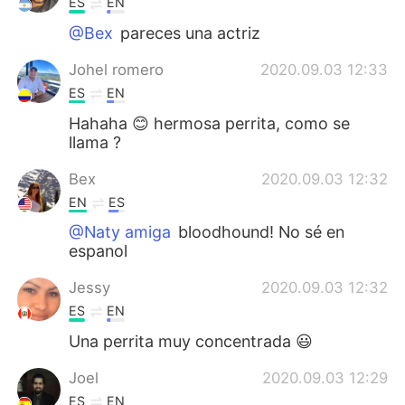
ES
EN
@Bex
pareces una actriz
Johel romero
2020.09.03 12:33
ES
EN
Hahaha 😊 hermosa perrita, como se
llama ?
Bex
2020.09.03 12:32
EN
ES
@Naty amiga
bloodhound! No sé en
espanol
Jessy
2020.09.03 12:32
ES
EN
Una perrita muy concentrada 😃
Joel
2020.09.03 12:29
ES
EN