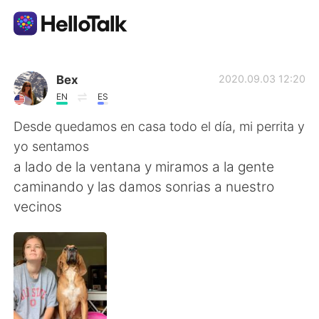
Language Exchange App
Bex
2020.09.03 12:20
EN
ES
AI Grammar Checker
Desde quedamos en casa todo el día, mi perrita y
yo sentamos
English
a lado de la ventana y miramos a la gente
caminando y las damos sonrias a nuestro
vecinos
简体中文
繁體中文
Español
العربية
Français
Deutsch