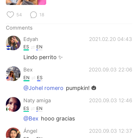
日本語
한국어
54
18
Русский
ไทย
Comments
Indonesia
Italiano
Edyah
2021.02.20 04:43
ES
EN
Türkçe
Tiếng Việt
Lindo perrito ✨
Português
Bex
2020.09.03 22:06
EN
ES
@Johel romero
pumpkin! 🎃
Naty amiga
2020.09.03 12:46
ES
EN
@Bex
hooo gracias
Ángel
2020.09.03 12:37