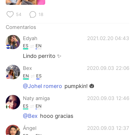
日本語
한국어
54
18
Русский
ไทย
Comentarios
Indonesia
Italiano
Edyah
2021.02.20 04:43
ES
EN
Türkçe
Tiếng Việt
Lindo perrito ✨
Português
Bex
2020.09.03 22:06
EN
ES
@Johel romero
pumpkin! 🎃
Naty amiga
2020.09.03 12:46
ES
EN
@Bex
hooo gracias
Ángel
2020.09.03 12:37