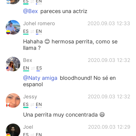
ES
EN
@Bex
pareces una actriz
Johel romero
2020.09.03 12:33
ES
EN
Hahaha 😊 hermosa perrita, como se
llama ?
Bex
2020.09.03 12:32
EN
ES
@Naty amiga
bloodhound! No sé en
espanol
Jessy
2020.09.03 12:32
ES
EN
Una perrita muy concentrada 😃
Joel
2020.09.03 12:29
ES
EN