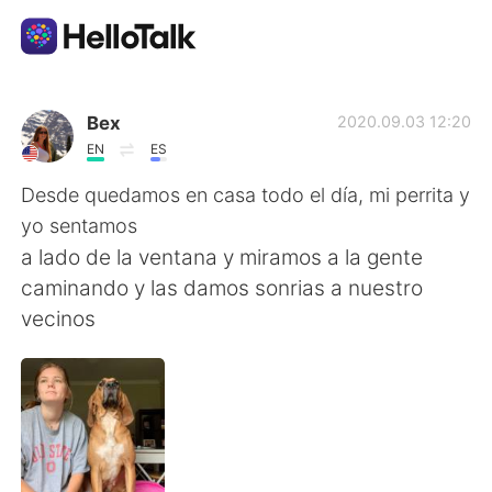
Aplicación de intercambio de idiomas
Bex
2020.09.03 12:20
EN
ES
AI Grammar Checker
Desde quedamos en casa todo el día, mi perrita y
yo sentamos
Español
a lado de la ventana y miramos a la gente
caminando y las damos sonrias a nuestro
vecinos
English
简体中文
繁體中文
العربية
Français
Deutsch