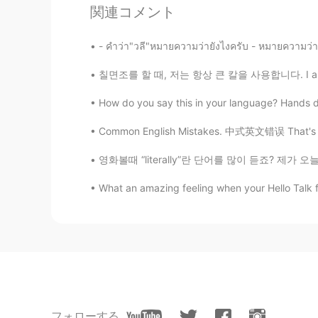
関連コメント
trista
CN
EN
- คำว่า"วลี"หมายความว่ายังไงครับ - หมายความว่าค
Thank you,i think i misunderstood 
칠면조를 할 때, 저는 항상 큰 칼을 사용합니다. I always use a
How do you say this in your language? Hands d
超玥
CN
EN
Common English Mistakes. 中式英文错误 That's a sh
太好了，终于得到正宗的解答了🌟
영화볼때 “literally”란 단어를 많이 듣죠? 제가 오늘 literall
Mike 麦克儿
What an amazing feeling when your Hello Talk f
EN
CN
KR
RU
@孟磊Meng lei
noooo😂
Gregory
CN
EN
most of the AI translations of this
フォローする