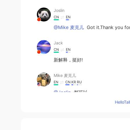
Joslin
CN
EN
@Mike 麦克儿
Got it.Thank you fo
Jack
CN
EN
新解释，挺好!
Mike 麦克儿
EN
CN
KR
RU
@Joslin
都可以
Hello
Joslin
CN
EN
Chilling or Chillin？