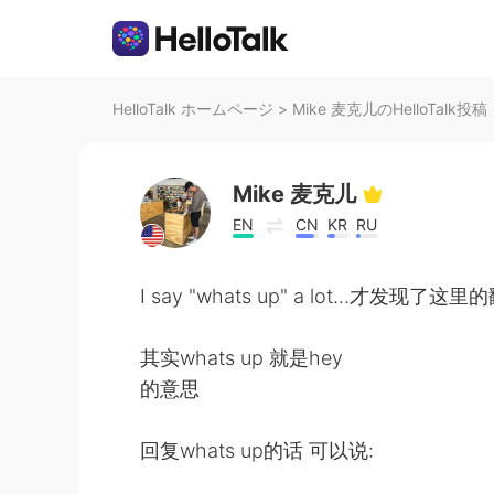
HelloTalk ホームページ
>
Mike 麦克儿のHelloTalk投稿
Mike 麦克儿
EN
CN
KR
RU
I say "whats up" a lot...才发现
其实whats up 就是hey
的意思
回复whats up的话 可以说: