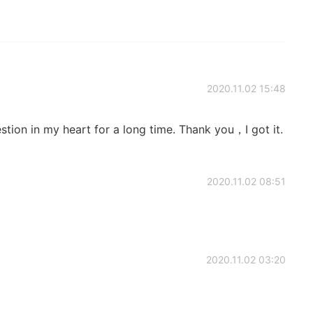
2020.11.02 15:48
tion in my heart for a long time. Thank you，I got it.
2020.11.02 08:51
2020.11.02 03:20