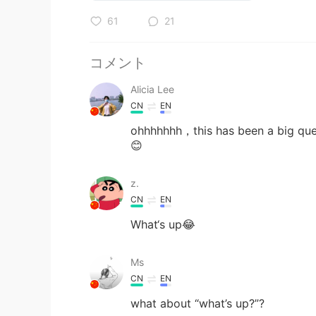
61
21
コメント
Alicia Lee
CN
EN
ohhhhhhh，this has been a big ques
😊
z.
CN
EN
What‘s up😂
Ms
CN
EN
what about “what’s up?”?