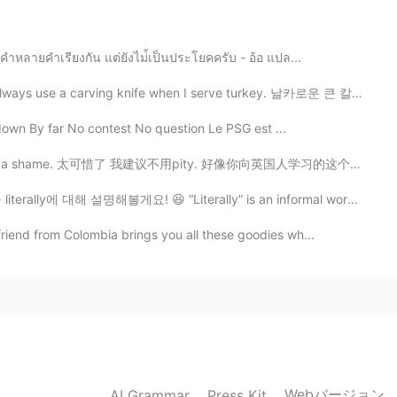
2020.11.02 00:58
ำหลายคำเรียงกัน แต่ยังไม่้เป็นประโยคครับ - อ้อ แปล...
it😂
 carving knife when I serve turkey. 날카로운 큰 칼 A shar...
own By far No contest No question Le PSG est ...
2020.11.02 00:19
ame. 太可惜了 我建议不用pity. 好像你向英国人学习的这个😂 这个短语也不常用，换成oh no或o...
y에 대해 설명해볼게요! 😆 “Literally” is an informal word used...
2020.11.02 00:10
riend from Colombia brings you all these goodies wh...
2020.11.02 00:10
 app are absurd, hilarious
Webバージョン
AI Grammar
Press Kit