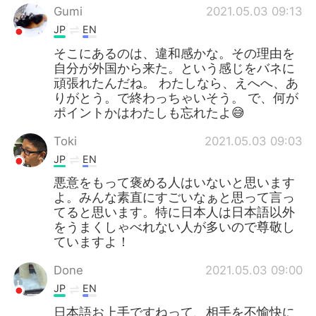
Gumi
2021.05.03 09:13
JP
EN
そこにあるのは、違和感かな。その理由を
自分が外国から来た。という感じをバネに
頑張れたんだね。 わたしなら、えへへ、あ
りがとう。で終わっちゃいそう。 で、何が
ポイントかはわたしも忘れたよ😅
Toki
2021.05.03 09:03
JP
EN
悪意をもって褒める人はいないと思います
よ。みんな素直にすごいなぁと思って言っ
てると思います。特に日本人は日本語以外
をうまくしゃべれない人が多いので尊敬し
ていますよ！
Done
2021.05.03 09:00
JP
EN
日本語お上手ですねって、相手を不愉快に