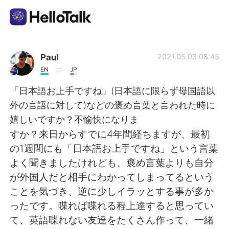
Aplikasi Pertukaran Bahasa
Paul
2021.05.03 08:45
EN
JP
AI Grammar Checker
「日本語お上手ですね」(日本語に限らず母国語以
外の言語に対して)などの褒め言葉と言われた時に
Indonesia
嬉しいですか？不愉快になりま
すか？来日からすでに4年間経ちますが、最初
の1週間にも「日本語お上手ですね」という言葉
English
简体中文
よく聞きましたけれども、褒め言葉よりも自分
が外国人だと相手にわかってしまってるという
繁體中文
Español
ことを気づき、逆に少しイラッとする事が多か
ったです。喋れば喋れる程上達すると思ってい
العربية
Français
て、英語喋れない友達をたくさん作って、一緒