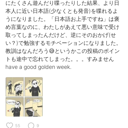
Deutsch
日本語
にたくさん遊んだり喋ったりした結果、より日
本人に近い日本語(少なくとも発音)を喋れるよ
한국어
Русский
うになりました。「日本語お上手ですね」は褒
め言葉なのに、わたしがあえて悪い意味で受け
ไทย
Italiano
取ってしまったんだけど、逆にそのおかげ(せ
い？)で勉強するモチベーションになりました。
Türkçe
Tiếng Việt
教訓はなんだろう😅というかこの投稿のポイン
トも途中で忘れてしまった。。。すみません
Português
have a good golden week.
55
9