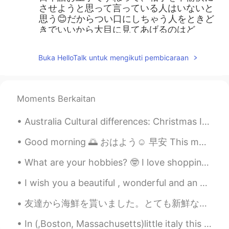
させようと思って言っている人はいないと
思う😊だからつい口にしちゃう人をときど
きでいいから大目に見てあげるのはど
う？？😉自分自身がいかに気持ち良くいら
れるかは、いつも誰にとっても課題ですよ
Buka HelloTalk untuk mengikuti pembicaraan
ね👍✨
Yuka
2021.05.03 08:58
JP
EN
Moments Berkaitan
同じ様に感じる人は多いと思います。私も
Australia Cultural differences: Christmas In Australia, Christmas is about coming home, family,...
どちらかというと不快に感じる方です。不
思議ですよね、褒められてるのに😅
Good morning 🌅 おはよう☺ 早安 This morning I met with Craig and Kev for a bike ride. Kev met us half w...
N.K.
2021.05.03 08:55
What are your hobbies? 🤓 I love shopping, especially for stationary and anything electronic! I al...
JP
EN
I wish you a beautiful , wonderful and an awesome day ! Have a fantastic weekend and a fabulous S...
「日本語お上手ですね」(日本語に限ら
ず母国語以外の言語に対して)などの褒
友達から海鮮を貰いました。とても新鮮なので、早速料理をしました。皆さん、シャコを食べたことがありますか？見た目はちょっと怖いですけど、とても美味しかったです。後、このカニは何と言うですか？ちょっ...
め言葉
と
言われた時
に
嬉しいですか？
「日本語お上手ですね」(日本語に限ら
In (,Boston, Massachusetts)little italy this Monday evening up in the Northern End 😍😍😭was fanta...