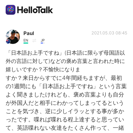
Aplicación de intercambio de idiomas
Paul
2021.05.03 08:45
EN
JP
AI Grammar Checker
「日本語お上手ですね」(日本語に限らず母国語以
外の言語に対して)などの褒め言葉と言われた時に
Español
嬉しいですか？不愉快になりま
すか？来日からすでに4年間経ちますが、最初
の1週間にも「日本語お上手ですね」という言葉
English
简体中文
よく聞きましたけれども、褒め言葉よりも自分
が外国人だと相手にわかってしまってるという
繁體中文
العربية
ことを気づき、逆に少しイラッとする事が多か
ったです。喋れば喋れる程上達すると思ってい
Français
Deutsch
て、英語喋れない友達をたくさん作って、一緒