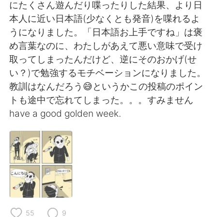
日本語
한국어
にたくさん遊んだり喋ったりした結果、より日
本人に近い日本語(少なくとも発音)を喋れるよ
Русский
ไทย
うになりました。「日本語お上手ですね」は褒
め言葉なのに、わたしがあえて悪い意味で受け
Indonesia
Italiano
取ってしまったんだけど、逆にそのおかげ(せ
い？)で勉強するモチベーションになりました。
Türkçe
Tiếng Việt
教訓はなんだろう😅というかこの投稿のポイン
トも途中で忘れてしまった。。。すみません
Português
have a good golden week.
55
9