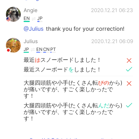
Angie
2020.12.21 06:23
EN
JP
@Julius
thank you for your correction!
Julius
2020.12.21 06:09
JP
EN
CN
PT
最近
は
スノーボードしました！
最近スノーボード
を
しました！
大腿四頭筋や小手(たくさん転
びの
から)
が痛いですが、すごく楽しかったで
す！
大腿四頭筋や小手(たくさん転
んだ
から)
が痛いですが、すごく楽しかったで
す！