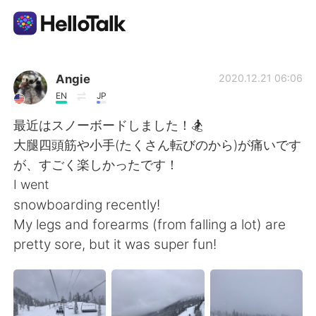
Language Exchange App
Angie
2020.12.21 06:06
EN
JP
AI Grammar Checker
最近はスノーボードしました！🏂
大腿四頭筋や小手(たくさん転びのから)が痛いです
English
が、すごく楽しかったです！
I went
snowboarding recently!
简体中文
繁體中文
My legs and forearms (from falling a lot) are
pretty sore, but it was super fun!
Español
العربية
Français
Deutsch