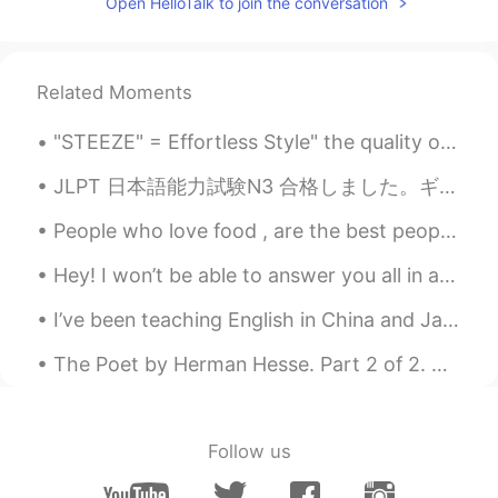
Open HelloTalk to join the conversation
Related Moments
"STEEZE" = Effortless Style" the quality of being fashionable and to describe someone who looks e...
JLPT 日本語能力試験N3 合格しました。ギリギリでも、合格は合格でしょう？ I passed the JLPT japanese language proficiency test by t...
People who love food , are the best people😁 Shout out to all the foodies out there myself include...
Hey! I won’t be able to answer you all in a day, but I’ll try to answer all of you as soon as pos...
I’ve been teaching English in China and Japan for 7 years! I must have taught over 1,000 students...
The Poet by Herman Hesse. Part 2 of 2. The temples of the gods are mine also, and mine the ari...
Follow us