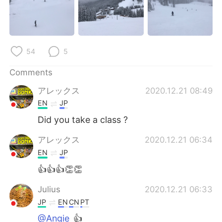
日本語
한국어
Русский
ไทย
54
5
Indonesia
Italiano
Comments
Türkçe
Tiếng Việt
アレックス
2020.12.21 08:49
Português
EN
JP
Did you take a class ?
アレックス
2020.12.21 06:34
EN
JP
👍👍👍👏👏
Julius
2020.12.21 06:33
JP
EN
CN
PT
@Angie
👍