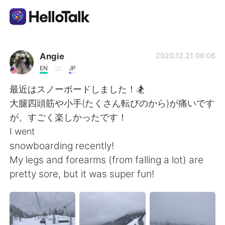
Aplicación de intercambio de idiomas
Angie
2020.12.21 06:06
EN
JP
AI Grammar Checker
最近はスノーボードしました！🏂
大腿四頭筋や小手(たくさん転びのから)が痛いです
Español
が、すごく楽しかったです！
I went
snowboarding recently!
English
简体中文
My legs and forearms (from falling a lot) are
pretty sore, but it was super fun!
繁體中文
العربية
Français
Deutsch