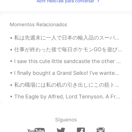
Abrir HelloTalk para conversar
Momentos Relacionados
私は先週末に一人で日本の輸入品のスーパーに行って、いっぱい和食の材料やお菓子も買った Last weekend I went on my own to a Japanese Imports Su...
仕事が終わった後で毎日ポケモンGOを遊びながら歩きに行きます。この花というのはDaffodilということです。晴れの時、イギリスにはたくさんDaffodilがあることで有名です。この花がさくと晴...
I saw this cute little sandcastle the other day. It must have been made with a lot of love and fu...
I finally bought a Grand Seiko! I’ve wanted one for quite a while. It is absolutely beautifully c...
私の職場には私の机の引き出しにこの筋トレのため食べ物を入れた💪🏻😆 At my workplace I put this food for weight-training in my desk ...
The Eagle by Alfred, Lord Tennyson. A Fragment. HE clasps the crag with hookèd hands; Close to ...
Síguenos