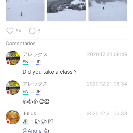
日本語
한국어
Русский
ไทย
54
5
Indonesia
Italiano
Comentarios
Türkçe
Tiếng Việt
アレックス
2020.12.21 08:49
Português
EN
JP
Did you take a class ?
アレックス
2020.12.21 06:34
EN
JP
👍👍👍👏👏
Julius
2020.12.21 06:33
JP
EN
CN
PT
@Angie
👍