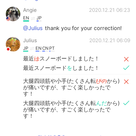
Angie
2020.12.21 06:23
EN
JP
@Julius
thank you for your correction!
Julius
2020.12.21 06:09
JP
EN
CN
PT
最近
は
スノーボードしました！
最近スノーボード
を
しました！
大腿四頭筋や小手(たくさん転
びの
から)
が痛いですが、すごく楽しかったで
す！
大腿四頭筋や小手(たくさん転
んだ
から)
が痛いですが、すごく楽しかったで
す！