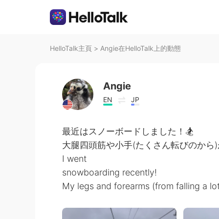
HelloTalk主頁
>
Angie在HelloTalk上的動態
Angie
EN
JP
最近はスノーボードしました！🏂
大腿四頭筋や小手(たくさん転びのから
I went
snowboarding recently!
My legs and forearms (from falling a lot