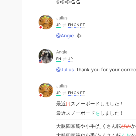
👍👍👍👏👏
Julius
JP
EN
CN
PT
@Angie
👍
Angie
EN
JP
@Julius
thank you for your correc
Julius
JP
EN
CN
PT
最近
は
スノーボードしました！
最近スノーボード
を
しました！
大腿四頭筋や小手(たくさん転
びの
か
大腿四頭筋や小手(たくさん転
んだ
か