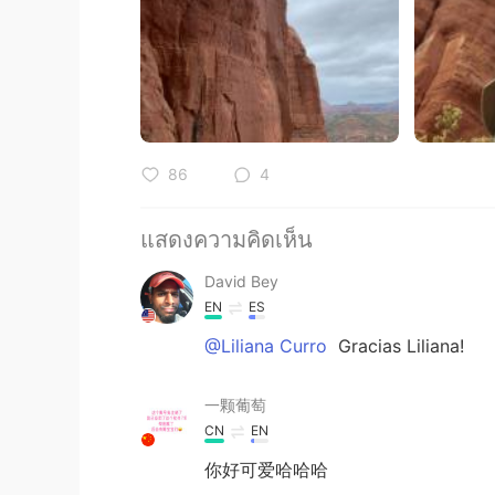
86
4
แสดงความคิดเห็น
David Bey
EN
ES
@Liliana Curro
Gracias Liliana!
一颗葡萄
CN
EN
你好可爱哈哈哈