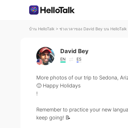
บ้าน HelloTalk
>
ช่วงเวลาของ David Bey บน HelloTalk
David Bey
EN
ES
More photos of our trip to Sedona, Ari
🙂 Happy Holidays
!
Remember to practice your new langua
keep going! 📝