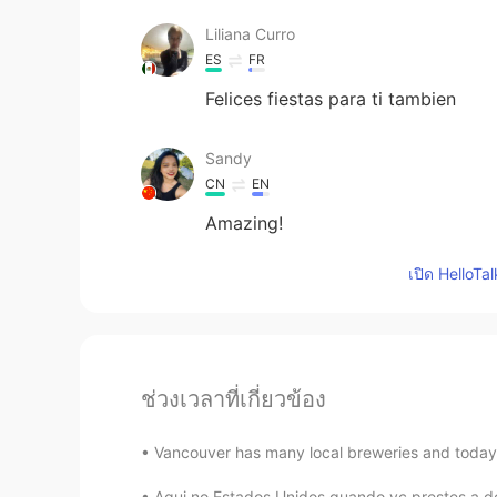
Liliana Curro
ES
FR
Felices fiestas para ti tambien
Sandy
CN
EN
Amazing!
เปิด HelloTa
ช่วงเวลาที่เกี่ยวข้อง
Vancouver has many local breweries and today 
Aqui no Estados Unidos quando vc prestes a d