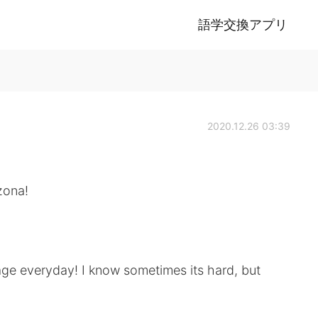
語学交換アプリ
2020.12.26 03:39
zona!
ge everyday! I know sometimes its hard, but