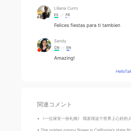
Liliana Curro
ES
FR
Felices fiestas para ti tambien
Sandy
CN
EN
Amazing!
Hello
関連コメント
《一位保安一份礼物》 我发现这个世界上心好的人还是有的。我公司里有一个保安，他的名字叫O
The golden poppy flower is California’s state flo