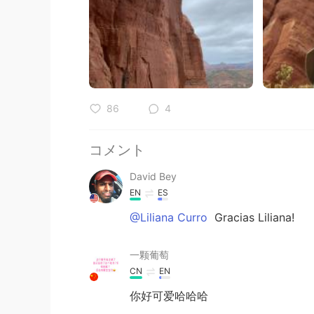
86
4
コメント
David Bey
EN
ES
@Liliana Curro
Gracias Liliana!
一颗葡萄
CN
EN
你好可爱哈哈哈