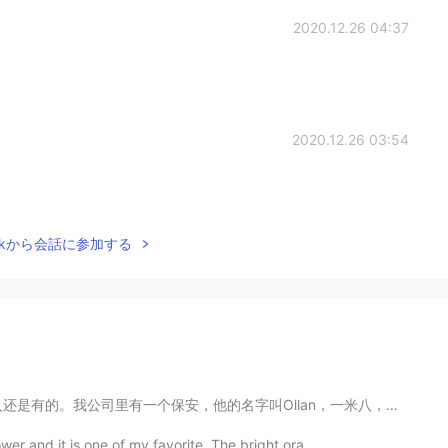
2020.12.26 04:37
2020.12.26 03:54
Talkから会話に参加する
llan，一米八，六十几岁的黑人叔叔🙎🏾‍♂️。我第一天上班问过他公司里的健身房几点关门，然后他就问我名...
wer and it is one of my favorite. The bright ora...