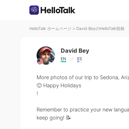
HelloTalk ホームページ
>
David BeyのHelloTalk投稿
David Bey
EN
ES
More photos of our trip to Sedona, Ari
🙂 Happy Holidays
!
Remember to practice your new langua
keep going! 📝