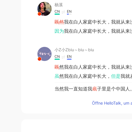
杨溪
CN
EN
既然
我在白人家庭中长大，我就从来
因为
我在白人家庭中长大，我就从来
小Z小Zbiu～biu～biu
CN
EN
既
然我在白人家庭中长大，我就从来
虽
然我在白人家庭中长大，
但是
我就
当然我一直知道我
底
子里是个中国人
当然我一直知道我
骨
子里是个中国人
Öffne HelloTalk, um 
每
次
我
在
镜子
看到自己
，我
想起了
我
每
当
我
照
镜子
的时候
，我
发现
我和我