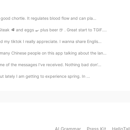
的中国血统。
的中国血统。
good chortle. It regulates blood flow and can pla...
以
去留学
啊
！
ak 🥩 and eggs 🍳 plus beer 🍺 . Great start to TGIF....
学！
my tiktok I really appreciate. I wanna share Englis...
用中文
跟
他们聊天。
我
还
能用中文
和
他们聊天。
any Chinese people on this app talking about the lan...
ome of the messages I've received. Nothing bad don'...
t lately I am getting to experience spring. In ...
2021.03.27 07:58
ike to be your friend😄I am very happy for you to see
AI Grammar
Press Kit
HelloTa