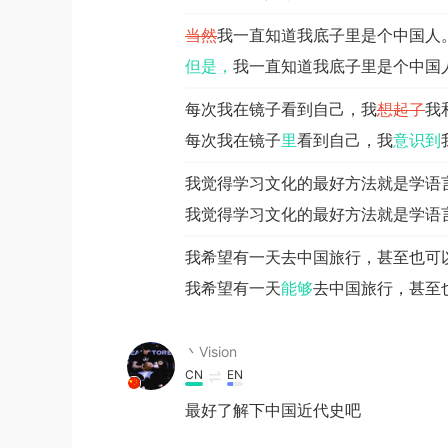
当然
我一直知道我底子里是个中国人
但是，
我一直知道我底子里是个中国
每次我在镜子看到自己，我
想起了
我
每次我在镜子
里
看到自己，我
意识到
我觉得学习文化的最好方法就是学语
我觉得学习文化的最好方法就是学语
我希望有一天去中国旅行，甚至也可
我希望有一天
能够
去中国旅行，甚至
丶Visionゞ
CN
EN
最好了解下中国近代史吧