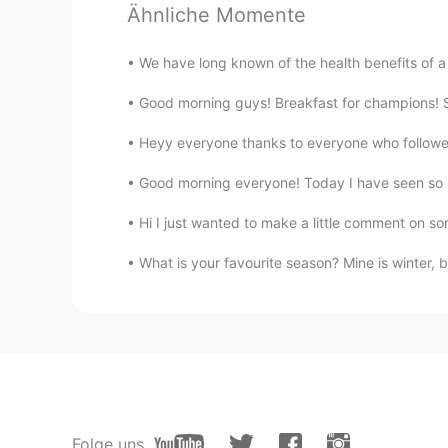
最终我接受了这些差异，决定
拥抱
我
Ähnliche Momente
最终我接受了这些差异，决定
接纳
我
We have long known of the health benefits of a 
我希望有一天去中国旅行，甚至
也可
Good morning guys! Breakfast for champions! Ste
我希望有一天去中国旅行，甚至去留
Heyy everyone thanks to everyone who followed 
如果我和我的亲生父母见面，我
就
能
如果
能
我和我的亲生父母
再次
见面，
Good morning everyone! Today I have seen so m
我永远也不会放弃学习这个语言
啊
！
Hi I just wanted to make a little comment on s
我永远也不会放弃学习这个语言！
What is your favourite season? Mine is winter, bu
Abby
CN
EN
I don't know your family, but I'd l
your love for China 💕
Folge uns