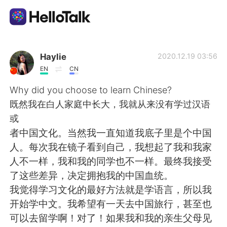
Aplicación de intercambio de idiomas
Haylie
2020.12.19 03:56
EN
CN
AI Grammar Checker
Why did you choose to learn Chinese?
既然我在白人家庭中长大，我就从来没有学过汉语
Español
或
者中国文化。当然我一直知道我底子里是个中国
人。每次我在镜子看到自己，我想起了我和我家
English
简体中文
人不一样，我和我的同学也不一样。最终我接受
了这些差异，决定拥抱我的中国血统。
繁體中文
العربية
我觉得学习文化的最好方法就是学语言，所以我
开始学中文。我希望有一天去中国旅行，甚至也
Français
Deutsch
可以去留学啊！对了！如果我和我的亲生父母见