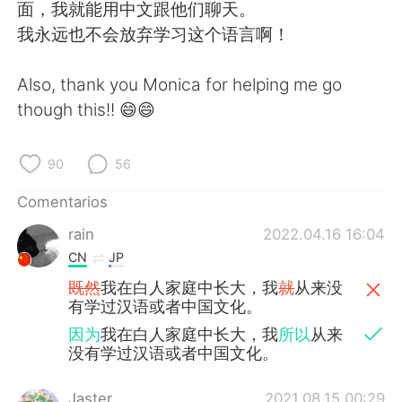
日本語
한국어
面，我就能用中文跟他们聊天。
我永远也不会放弃学习这个语言啊！
Русский
ไทย
Also, thank you Monica for helping me go
Indonesia
Italiano
though this!! 😄😄
Türkçe
Tiếng Việt
90
56
Português
Comentarios
rain
2022.04.16 16:04
CN
JP
既然
我在白人家庭中长大，我
就
从来没
有学过汉语或者中国文化。
因为
我在白人家庭中长大，我
所以
从来
没有学过汉语或者中国文化。
Jaster
2021.08.15 00:29