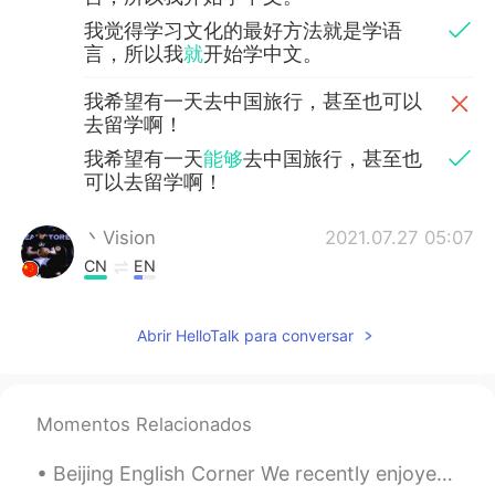
我觉得学习文化的最好方法就是学语
言，所以我
就
开始学中文。
我希望有一天去中国旅行，甚至也可以
去留学啊！
我希望有一天
能够
去中国旅行，甚至也
可以去留学啊！
丶Visionゞ
2021.07.27 05:07
CN
EN
最好了解下中国近代史吧
Abrir HelloTalk para conversar
杨溪
2021.07.08 12:32
CN
EN
既然
我在白人家庭中长大，我就从来没
Momentos Relacionados
有学过汉语或者中国文化。
因为
我在白人家庭中长大，我就从来没
Beijing English Corner We recently enjoyed a wonderful English Corner activity in Beijing! Great ...
有学过汉语或者中国文化。