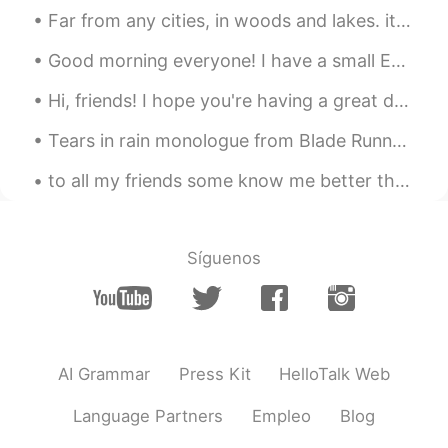
Far from any cities, in woods and lakes. it is very calm lots fresh air and great views. 田舎でとても落ち...
小Z小Zbiu～biu～biu
2021.04.03 10:25
Good morning everyone! I have a small English tip for you today! When talking about the future ...
CN
EN
Hi, friends! I hope you're having a great day 😁 smile and be happy no matter what happens! Today ...
既
然我在白人家庭中长大，我就从来没
有学过汉语或者中
国
文化。
Tears in rain monologue from Blade Runner Challenge : less than 12 seconds, GO!! “I’ve seen th...
虽
然我在白人家庭中长大，
但是
我就从
to all my friends some know me better than others but I will be taking a small break from hello t...
来没有学过汉语或者中
华
文化。
当然我一直知道我
底
子里是个中国人。
当然我一直知道我
骨
子里是个中国人。
Síguenos
每
次
我
在
镜子
看到自己
，我
想起了
我和
我家人不一样，
我
和我的同学也不一
样。
每
当
我
照
镜子
的时候
，我
发现
我和我家
AI Grammar
Press Kit
HelloTalk Web
人
的面貌
不一样，和我的同学也不一
样。
Language Partners
Empleo
Blog