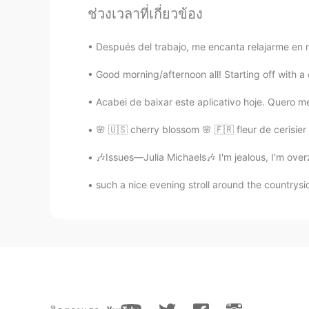
ช่วงเวลาที่เกี่ยวข้อง
lucky 王乐乐
EN
KM
CN
JP
Después del trabajo, me encanta relajarme en nue
@Heather
yaaaas
Good morning/afternoon all! Starting off with a 
Oooo
Acabei de baixar este aplicativo hoje. Quero me
CN
EN
🌸 🇺🇸 cherry blossom 🌸 🇫🇷 fleur de cerisier 
哈哈
🎶Issues—Julia Michaels🎶 I'm jealous, I'm ove
Heather
such a nice evening stroll around the countrysid
CN
EN
珍珠奶茶 啊哈哈哈哈