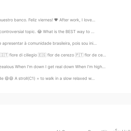
2021.02.16 07:42
stro banco. Feliz viernes! 🖤 After work, I love...
controversial topic. 😂 What is the BEST way to ...
2021.02.16 07:42
 apresentar à comunidade brasileira, pois sou ini...
🇹 fiore di ciliegio 🇪🇸 flor de cerezo 🇵🇹 flor de ce...
rzealous When I'm down I get real down When I'm high...
2021.02.16 07:41
e 😄😄 A stroll(C1) = to walk in a slow relaxed w...