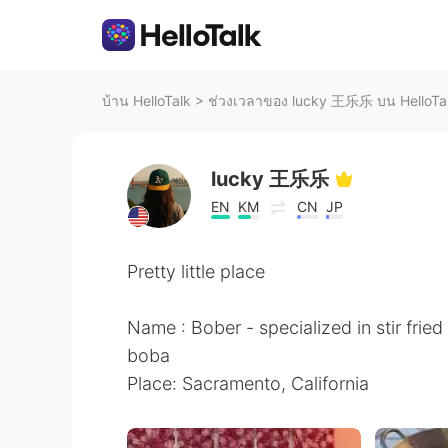
บ้าน HelloTalk
>
ช่วงเวลาของ lucky 王乐乐 บน HelloTa
lucky 王乐乐
EN
KM
CN
JP
Pretty little place
Name : Bober - specialized in stir fried
boba
Place: Sacramento, California