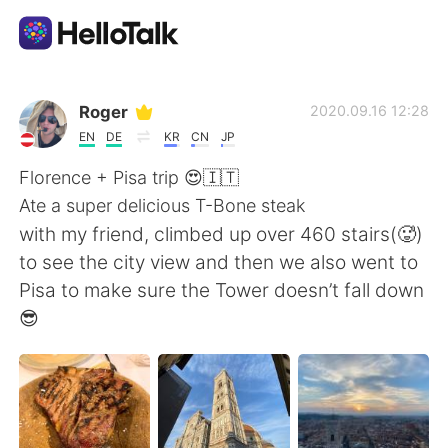
Aplikasi Pertukaran Bahasa
Roger
2020.09.16 12:28
EN
DE
KR
CN
JP
AI Grammar Checker
Florence + Pisa trip 😍🇮🇹
Ate a super delicious T-Bone steak
Indonesia
with my friend, climbed up over 460 stairs(🥵)
to see the city view and then we also went to
Pisa to make sure the Tower doesn’t fall down
English
简体中文
😎
繁體中文
Español
العربية
Français