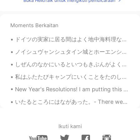
Buka HelloTalk untuk mengikuti pembicaraan
@紫星
thank you!😋
紫星
2020.09.16 12:33
Moments Berkaitan
CN
EN
@ Susie
😂😂
ドイツの実家に居る間はよく地中海料理など作っています！モッツァレラチーズにヴァージンオリーブオイルとローズマリーをかけて、生バジル・オリーブ・トマトのサラダ、アンチョビ・赤たまねぎ・オリーブ・唐...
Makka Pakka
2020.09.16 12:32
ノイシュヴャンシュタイン城とホーエンシュヴァンガウ城 노이슈반슈타인 성 과 호엔슈방가우 성 🇩🇪 They are located close to Füssen, a really bea...
CN
EN
しぜんのなかにいるといつもきぶんがよくなります。 - My mood always improves when I am out in nature. Well, how shall I be...
cool！
私はふたたびキャンプにいくことをたのしみにしていました。- I was thrilled to go camping again! ⛺ This is the start of a journ...
Susie
2020.09.16 12:31
New Year's Resolutions! I am putting this here, so I can pin it and hold myself to it. 1🔹️Less ...
CN
EN
@紫星
hmmm just soso
いたるところにはながあった。- There were flowers everywhere! 🌺 Here is another part to my story writing about ...
紫星
2020.09.16 12:30
CN
EN
Ikuti kami
the photography skill is good😄