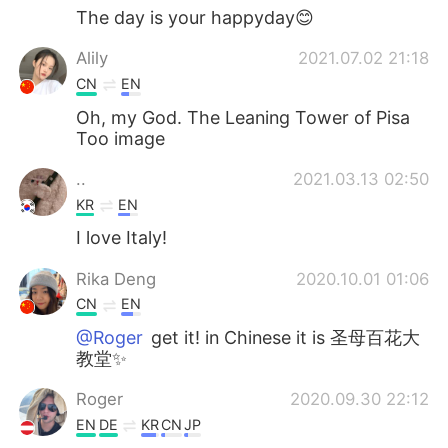
The day is your happyday😊
Alily
2021.07.02 21:18
CN
EN
Oh, my God. The Leaning Tower of Pisa
Too image
..
2021.03.13 02:50
KR
EN
I love Italy!
Rika Deng
2020.10.01 01:06
CN
EN
@Roger
get it! in Chinese it is 圣母百花大
教堂✨
Roger
2020.09.30 22:12
EN
DE
KR
CN
JP