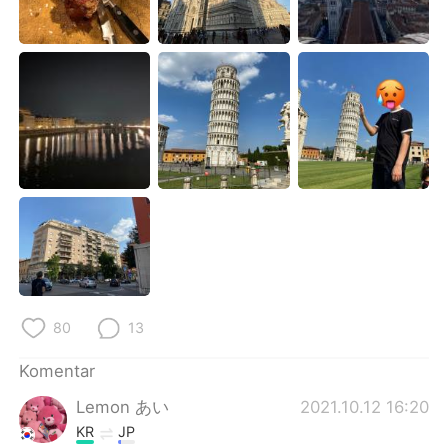
Deutsch
日本語
한국어
Русский
ไทย
Italiano
Türkçe
Tiếng Việt
Português
80
13
Komentar
Lemon あい
2021.10.12 16:20
KR
JP