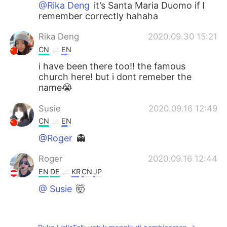
@Rika Deng
it’s Santa Maria Duomo if I
remember correctly hahaha
Rika Deng
2020.09.30 15:21
CN
EN
i have been there too!! the famous
church here! but i dont remeber the
name😭
Susie
2020.09.16 12:49
CN
EN
@Roger
👻
Roger
2020.09.16 12:44
EN
DE
KR
CN
JP
@ Susie
🤯
Roger
2020.09.16 12:44
EN
DE
KR
CN
JP