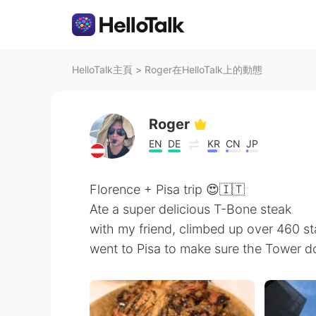
HelloTalk主頁
>
Roger在HelloTalk上的動態
Roger
EN
DE
KR
CN
JP
Florence + Pisa trip 😍🇮🇹
Ate a super delicious T-Bone steak
with my friend, climbed up over 460 sta
went to Pisa to make sure the Tower do