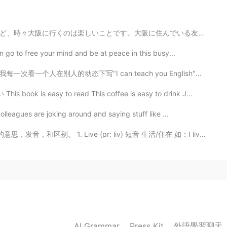
住んでいる友達は来年ドイツ語勉強するためにドイツに行く予定があります。しかし、ドイツ語を勉強するためのビザ...
2020.09.16 12:44
 go to free your mind and be at peace in this busy...
 teach you English"我有一些疑问。他们是想要还是误导人? 他们是不是想要找下一个受害者？...
 book is easy to read This coffee is easy to drink J...
2020.09.16 12:44
lleagues are joking around and saying stuff like ...
 Live (pr: liv) 短音 生活/住在 如：I live in China 2. Live (...
2020.09.16 12:33
2020.09.16 12:32
外語學習聊天
AI Grammar
Press Kit