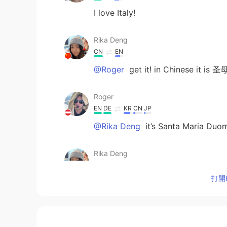
I love Italy!
Rika Deng
CN
EN
@Roger
get it! in Chinese it 
Roger
EN
DE
KR
CN
JP
@Rika Deng
it’s Santa Maria Duom
Rika Deng
CN
EN
打開H
i have been there too!! the famou
Susie
CN
EN