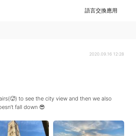
語言交換應用
2020.09.16 12:28
irs(🥵) to see the city view and then we also
esn’t fall down 😎