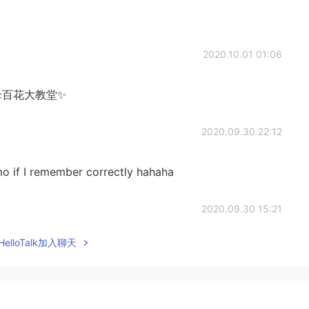
2020.10.01 01:06
is 圣母百花大教堂✨
2020.09.30 22:12
o if I remember correctly hahaha
2020.09.30 15:21
elloTalk加入聊天
s church here! but i dont remeber the name😭
2020.09.16 12:49