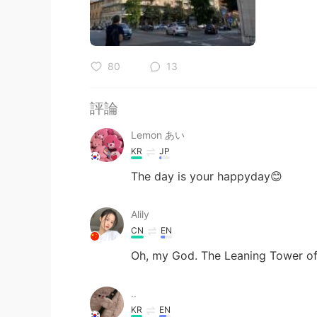
80
13
評論
Lemon あい
KR
JP
The day is your happyday😊
Alily
CN
EN
Oh, my God. The Leaning Tower of
..
KR
EN