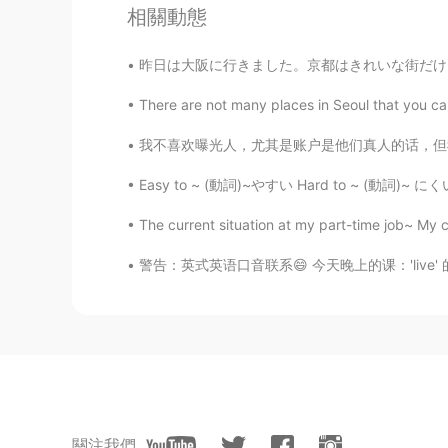
相關動態
@Roger
👻
昨日は大阪に行きました。京都はきれいな街だけど、時々大阪に行くのは楽しいことです。大阪に
Roger
EN
DE
KR
CN
JP
There are not many places in Seoul that you can
@ Susie
🤯
我不喜欢曝光人，尤其是账户是他们真人的话，但我每一次看一个人在别人的动态下写"I can
Easy to ~ (動詞)~やすい Hard to ~ (動詞)~ にくい This
Roger
EN
DE
KR
CN
JP
The current situation at my part-time job~ My co
@紫星
thank you!😋
警告：英式英语口音联系😄 今天晚上的课：'live' 的意思，发音，和区别。 1.
紫星
CN
EN
@ Susie
😂😂
Makka Pakka
CN
EN
關注我們