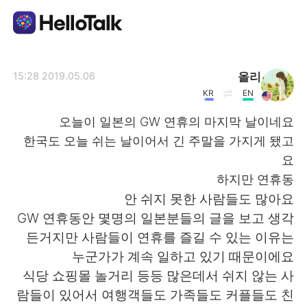
تطبيق تبادل اللغة
올리
2019.05.06 15:28
KR
EN
AI Grammar Checker
오늘이 일본의 GW 연휴의 마지막 날이네요
한국도 오늘 쉬는 날이어서 긴 주말을 가지게 됐고
العربية
요
하지만 연휴동
안 쉬지 못한 사람들도 많아요
English
简体中文
GW 연휴동안 몇명의 일본분들의 글을 보고 생각
든거지만 사람들이 연휴를 즐길 수 있는 이유는
繁體中文
Español
누군가가 계속 일하고 있기 때문이에요
식당 쇼핑몰 놀거리 등등 많은데서 쉬지 않는 사
Français
Deutsch
람들이 있어서 여행객들도 가족들도 커플들도 친