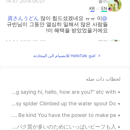
2019.05.07 14:57
올리
KR
EN
많이 힘드셨겠네요 ㅠㅠ 이
@資さんうどん
규빈님이 그동안 열심히 일해서 많은 사람들
이 혜택을 받았었을거에요!
2019.05.07 14:54
올리
KR
EN
افتح HelloTalk للانضمام الى المحادثة
오 저도 그 책 한번 봐야겠네요 ㅎㅎ
@Jack
책추천 감사합니다~
2019.05.07 14:53
올리
لحظات ذات صله
KR
EN
When i read a profile and it says..."Don't send me a msg saying hi, hello, how are you?" etc with...
@beginner @졍이 @Ben Kim @상훈 サン
フン @Jung
공감해주셔서 감사합니다 😊
English Nursery Rhyme The Itsy-Bitsy Spider The itsy-bitsy spider Climbed up the water spout Do...
2019.05.06 23:40
Ewaエバ에바
Daily Rules of Life 1. Smile Everything will be okay! 2. Be kind You have the power to make pe...
JP
KR
昨日の夕食にしらたきの焼きそばを作った Yesterday for dinner, I made yakisoba using Shirataki タンパク質が多いのためにいっぱいビーフも入...
올리비아님 좋은 글 감사합니다. '글 꽤 기네.