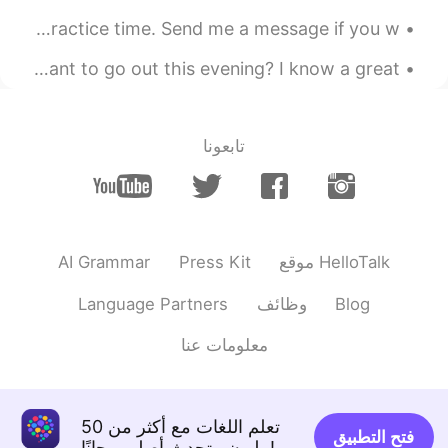
하지만 읽고나서 버릴 곳이 단 한 곳도 없다!'
Good afternoon wonderful people. It’s English speaking practice time. Send me a message if you w...
한 아이의 엄마로 어찌 이리 똑똑하고 생각
이 바른 인격체를 길러냈는지 부모님이 존경
Let’s Practice Todd: Hi Gina, this is Todd. Do you want to go out this evening? I know a great ...
스러워요.❤ 올리비아님 시각과 제 시각은
좀 다를수 있는데 (환경이 다르니)기회되면
제 포스트에 비슷한 주제를 제 경험을 통해
느낀점에 대해 올려볼께요.💕
تابعونا
2019.05.06 22:56
Suave Kim
EN
KR
어느 한 도시에서는 버스기사님의 감정노동
AI Grammar
Press Kit
موقع HelloTalk
(시간표에 쫒기고 진상손님 대하고..)을 해소
하기위해서 하차시에 벨을 누르면 ' 감사합
Language Partners
وظائف
Blog
니다, 기사님'이라는 음성이 나오게 시범적
으로 시행한 곳이 있다고 들었어요. 음성은
معلومات عنا
기계음이 아니라 일반 시민, 학생, 외국인이
실제 녹음 참여했다고 들었어요( 네, 어쩜 우
리는 '나 돈냈으니까' 당연히 대접받아야지.
라고 생각할 때가 많은 것같아요)
تعلم اللغات مع أكثر من 50
فتح التطبيق
مليون متحدث أصلي مجانًا!