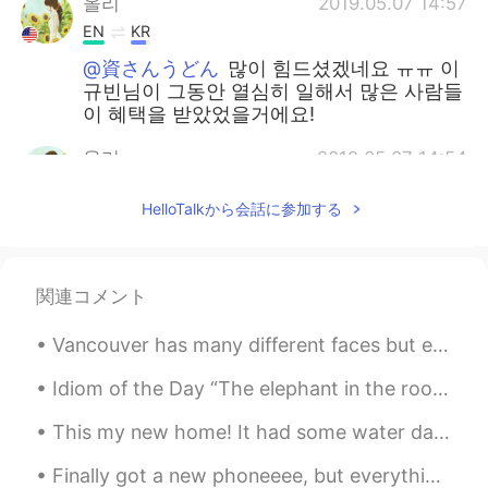
올리
2019.05.07 14:57
EN
KR
@資さんうどん
많이 힘드셨겠네요 ㅠㅠ 이
규빈님이 그동안 열심히 일해서 많은 사람들
이 혜택을 받았었을거에요!
올리
2019.05.07 14:54
EN
KR
HelloTalkから会話に参加する
@Jack
오 저도 그 책 한번 봐야겠네요 ㅎㅎ
책추천 감사합니다~
올리
2019.05.07 14:53
関連コメント
EN
KR
Vancouver has many different faces but even the grey cloudy and gloomy days bring along interesti...
@beginner @졍이 @Ben Kim @상훈 サン
フン @Jung
공감해주셔서 감사합니다 😊
Idiom of the Day “The elephant in the room” “The elephant in the room” is a blatantly obvious t...
Ewaエバ에바
2019.05.06 23:40
This my new home! It had some water damage to the inside, but I'm currently fixing it. It might t...
KR
JP
Finally got a new phoneeee, but everything got deleted 😫 please message me again 😊 Here's some ...
올리비아님 좋은 글 감사합니다. '글 꽤 기네.