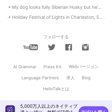
하지만 읽고나서 버릴 곳이 단 한 곳도 없다!'
My dog looks fully Siberian Husky but he’s actually a Northern Inuit. The breed they use in Game ...
한 아이의 엄마로 어찌 이리 똑똑하고 생각
이 바른 인격체를 길러냈는지 부모님이 존경
Holiday Festival of Lights in Charleston, South Carolina. Three mile driving tour with over two m...
스러워요.❤ 올리비아님 시각과 제 시각은
좀 다를수 있는데 (환경이 다르니)기회되면
제 포스트에 비슷한 주제를 제 경험을 통해
느낀점에 대해 올려볼께요.💕
フォローする
Suave Kim
2019.05.06 22:56
KR
EN
어느 한 도시에서는 버스기사님의 감정노동
(시간표에 쫒기고 진상손님 대하고..)을 해소
Webバージョン
AI Grammar
Press Kit
하기위해서 하차시에 벨을 누르면 ' 감사합
니다, 기사님'이라는 음성이 나오게 시범적
求人
Language Partners
Blog
으로 시행한 곳이 있다고 들었어요. 음성은
기계음이 아니라 일반 시민, 학생, 외국인이
HelloTalkとは
실제 녹음 참여했다고 들었어요( 네, 어쩜 우
리는 '나 돈냈으니까' 당연히 대접받아야지.
라고 생각할 때가 많은 것같아요)
5,000万人以上のネイティブ