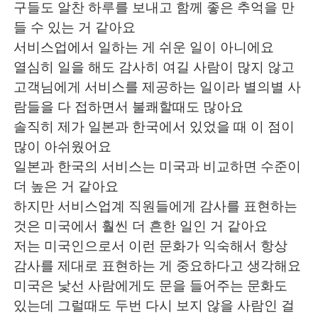
Deutsch
한국어
구들도 알찬 하루를 보내고 함께 좋은 추억을 만
들 수 있는 거 같아요
Русский
ไทย
서비스업에서 일하는 게 쉬운 일이 아니에요
열심히 일을 해도 감사히 여길 사람이 많지 않고
Indonesia
Italiano
고객님에게 서비스를 제공하는 일이라 별의별 사
람들을 다 접하면서 불쾌할때도 많아요
Türkçe
Tiếng Việt
솔직히 제가 일본과 한국에서 있었을 때 이 점이
많이 아쉬웠어요
Português
일본과 한국의 서비스는 미국과 비교하면 수준이
더 높은 거 같아요
하지만 서비스업계 직원들에게 감사를 표현하는
것은 미국에서 훨씬 더 흔한 일인 거 같아요
저는 미국인으로서 이런 문화가 익숙해서 항상
감사를 제대로 표현하는 게 중요하다고 생각해요
미국은 낯선 사람에게도 문을 들어주는 문화도
있는데 그럴때도 두번 다시 보지 않을 사람인 걸