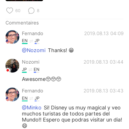
日本語
한국어
60
8
Русский
ไทย
Commentaires
Indonesia
Italiano
Fernando
2019.08.13 04:09
EN
JP
Türkçe
Tiếng Việt
@Nozomi
Thanks! 😁
Português
Nozomi
2019.08.13 03:44
JP
EN
Awesome🥺🥺🥺
Fernando
2019.08.13 03:43
EN
JP
@Minko
Si! Disney us muy magical y veo
muchos turistas de todos partes del
Mundo!! Espero que podras visitar un dia!
😄