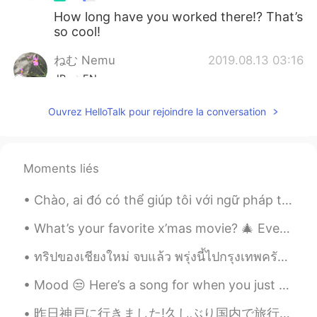
How long have you worked there!? That’s
so cool!
ねむ Nemu
2019.08.13 03:16
JP
EN
Your job have dreams ☺☺
Ouvrez HelloTalk pour rejoindre la conversation
Moments liés
Chào, ai đó có thể giúp tôi với ngữ pháp tiếng Việt được không? (I’m currently using a translato...
What’s your favorite x’mas movie? 🎄 Every time when I walk pass Radio City, it always reminds me...
ทริปของเชียงใหม่ จบแล้ว พรุ่งนี้ไปกรุงเทพครับ รู้สึกเสน่ห์ของประเทศไทยค่ะ อยากที่จะสร้างเพื่อนค่ะ...
Mood 😒 Here’s a song for when you just hate everything 😂👀 ** You can read the lyrics! It can be...
昨日神戸に行きました!久しぶり国内で旅行に行きました!神戸と大阪と京都の中で神戸が一番好きかもしれません!なぜかというと、神戸は住みやすいし、海や山があるし、道が広いですから。ところが、横浜の中...