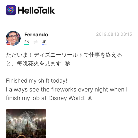
Appli d'échange linguistique
Fernando
2019.08.13 03:15
EN
JP
AI Grammar Checker
ただいま！ディズニーワールドで仕事を終える
と、毎晩花火を見ます! 🤩
Français
Finished my shift today!
I always see the fireworks every night when I
English
简体中文
finish my job at Disney World! 🎇
繁體中文
Español
العربية
Deutsch