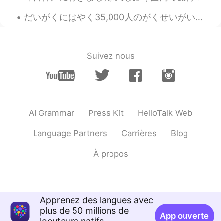
だいがくにはやく35,000人のがくせいがいます。- The university (University of Colorado Boulder) has about 35,000 stude...
Suivez nous
AI Grammar
Press Kit
HelloTalk Web
Language Partners
Carrières
Blog
À propos
Apprenez des langues avec
plus de 50 millions de
App ouverte
locuteurs natifs