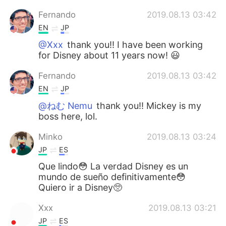
Fernando
2019.08.13 03:42
EN
JP
@Xxx
thank you!! I have been working
for Disney about 11 years now! 😃
Fernando
2019.08.13 03:42
EN
JP
@ねむ Nemu
thank you!! Mickey is my
boss here, lol.
Minko
2019.08.13 03:24
JP
ES
Que lindo😳 La verdad Disney es un
mundo de sueño definitivamente😳
Quiero ir a Disney🥺
Xxx
2019.08.13 03:21
JP
ES