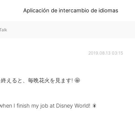
Aplicación de intercambio de idiomas
Talk
2019.08.13 03:15
えると、毎晩花火を見ます! 🤩
when I finish my job at Disney World! 🎇