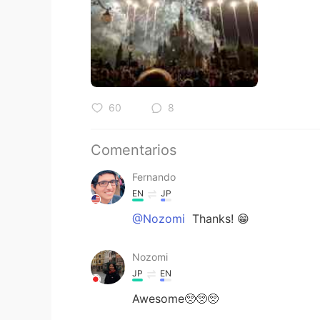
60
8
Comentarios
Fernando
EN
JP
@Nozomi
Thanks! 😁
Nozomi
JP
EN
Awesome🥺🥺🥺