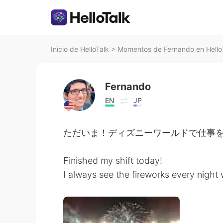
Inicio de HelloTalk
>
Momentos de Fernando en Hello
Fernando
EN
JP
ただいま！ディズニーワールドで仕事を終
Finished my shift today!
I always see the fireworks every night 