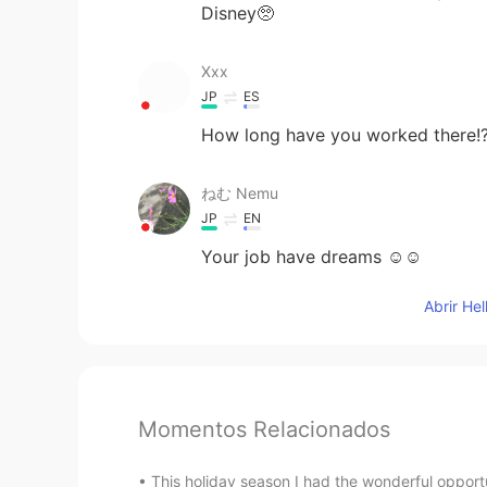
Disney🥺
Xxx
JP
ES
How long have you worked there!? 
ねむ Nemu
JP
EN
Your job have dreams ☺☺
Abrir He
Momentos Relacionados
This holiday season I had the wonderful opport