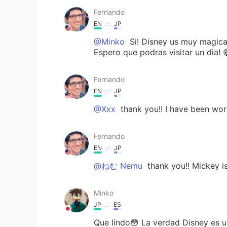
Fernando
EN
JP
@Minko
Si! Disney us muy magica
Espero que podras visitar un dia! 
Fernando
EN
JP
@Xxx
thank you!! I have been wor
Fernando
EN
JP
@ねむ Nemu
thank you!! Mickey is
Minko
JP
ES
Que lindo😳 La verdad Disney es u