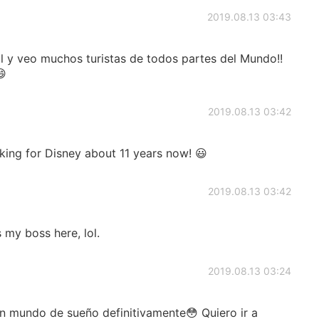
2019.08.13 03:43
l y veo muchos turistas de todos partes del Mundo!!
😄
2019.08.13 03:42
king for Disney about 11 years now! 😃
2019.08.13 03:42
 my boss here, lol.
2019.08.13 03:24
n mundo de sueño definitivamente😳 Quiero ir a