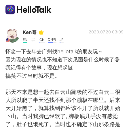
Language Exchange App
Ken哥
2020.07.20 03:09
CN粤
EN
CN
JP
AI Grammar Checker
怀念一下去年去广州找hellotalk的朋友玩～
因为现在的情况也不知道下次见面是什么时候了😪
English
我记得有个故事，现在想起挺
搞笑不过当时就不是。
简体中文
繁體中文
那天本来是想一起去白云山蹦极的不过白云山很
大所以爬了半天还找不到那个蹦极在哪里。后来
Español
العربية
天开始黑了，就算找到都应该不开了所以就开始
下山。当时我脚已经软了, 脚板底几乎没有感觉
Français
Deutsch
了，肚子也饿死了。当时也不确定下山那条路是