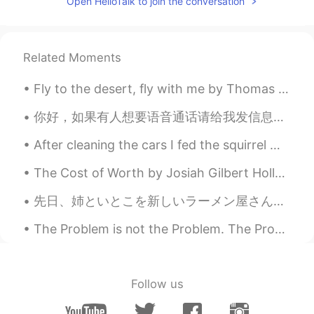
Open HelloTalk to join the conversation
Ken哥
2020.07.20 03:16
CN粤
EN
CN
JP
@Clara
用了不过当时信号也有点问题
Related Moments
琪琪格
2020.07.20 03:14
Fly to the desert, fly with me by Thomas Moore. Song of Nourmahal in “The Light of the Harem”. ...
CN
EN
怀念一下去年去广州找hellotalk的朋友
你好，如果有人想要语音通话请给我发信息。我想练习中文，我也可以帮你们练习英语或韩语。 Lets talk in English!!! please send me a message!! I ...
玩
～
After cleaning the cars I fed the squirrel 🤩🤩✨ I felt like Kaonashi trying to feed Totoro😅😅 The s...
怀念一下去年去广州找hellotalk的朋友
玩
这件事情。
The Cost of Worth by Josiah Gilbert Holland. Part 2 of 2. God gives no value unto men Unmatch...
因为现在的情况也不知道下次见面是什
先日、姉といとこを新しいラーメン屋さんへ連れていき、ごちそうしました。 The other day, I took my sister and my cousin to a new ramen ...
么时候了😪我记得有个故事，现在想起
挺搞笑不过当时
就
不
是
。
The Problem is not the Problem. The Problem is that you let the Problem consume your mind. Capri...
因为现在的情况也不知道下次见面是什
么时候了😪我记得有个故事，现在想起
挺搞笑
，
不过当时
并
不
觉得
。
Follow us
那天本来是想一起去白云山蹦极的
不过