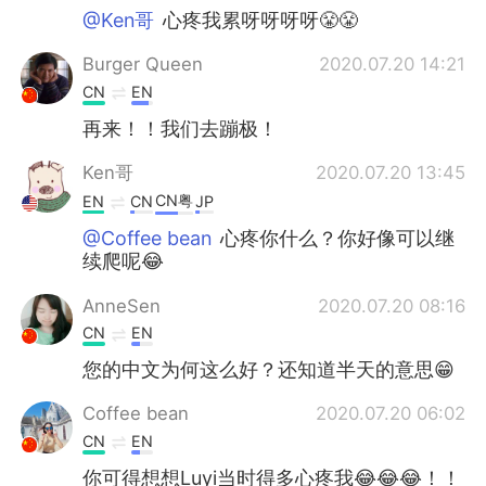
@Ken哥
心疼我累呀呀呀呀😤😤
Burger Queen
2020.07.20 14:21
CN
EN
再来！！我们去蹦极！
Ken哥
2020.07.20 13:45
CN粤
EN
CN
JP
@Coffee bean
心疼你什么？你好像可以继
续爬呢😂
AnneSen
2020.07.20 08:16
CN
EN
您的中文为何这么好？还知道半天的意思😁
Coffee bean
2020.07.20 06:02
CN
EN
你可得想想Luyi当时得多心疼我😂😂😂！！