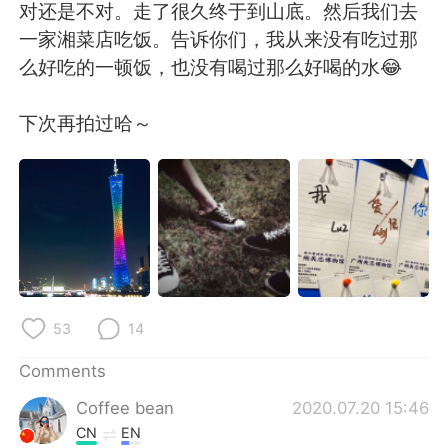
日本語
한국어
对还是不对。走了很久终于到山底。然后我们去
一家湘菜店吃饭。告诉你们，我从来没有吃过那
Русский
ไทย
么好吃的一顿饭，也没有喝过那么好喝的水😂
Indonesia
Italiano
下次再拍过哈～
Türkçe
Tiếng Việt
Português
53
14
Comments
Coffee bean
2020.07.20 15:46
CN
EN