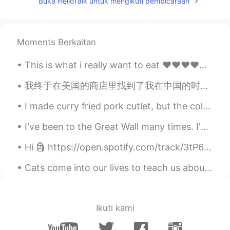
Buka HelloTalk untuk mengikuti pembicaraan
Ken哥
2020.07.20 03:16
CN粤
EN
CN
JP
@Clara
用了不过当时信号也有点问题
Moments Berkaitan
琪琪格
2020.07.20 03:14
This is what i really want to eat ❤❤❤❤❤ Would anyone like to go with me?😊😊 I LOVE KOREAN FOOD😍
CN
EN
怀念一下去年去广州找hellotalk的朋友
我终于在美国的商店里找到了我在中国的时候用的这种牙膏味道 😁 In America, toothpastes are usually a strong, fake mint flavor or...
玩
～
I made curry fried pork cutlet, but the colour was to dark, because the oil was too hot. 😓😓 わたしは...
怀念一下去年去广州找hellotalk的朋友
玩
这件事情。
I've been to the Great Wall many times. I've been to Badaling, Mutianyu and Jinshanling. Jinsha...
因为现在的情况也不知道下次见面是什
Hi 🗿 https://open.spotify.com/track/3tP6QKbXvtrxiDI7QwKyUf?si=-McvxkqiT02tGYAWtURZ6w&utm_source...
么时候了😪我记得有个故事，现在想起
挺搞笑不过当时
就
不
是
。
Cats come into our lives to teach us about love, they depart to teach us about loss. A new cat ne...
因为现在的情况也不知道下次见面是什
么时候了😪我记得有个故事，现在想起
挺搞笑
，
不过当时
并
不
觉得
。
Ikuti kami
那天本来是想一起去白云山蹦极的
不过