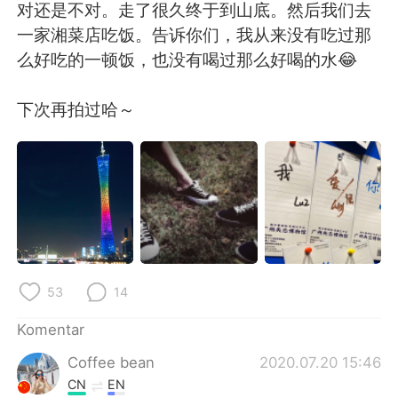
Deutsch
日本語
对还是不对。走了很久终于到山底。然后我们去
一家湘菜店吃饭。告诉你们，我从来没有吃过那
한국어
Русский
么好吃的一顿饭，也没有喝过那么好喝的水😂
ไทย
Italiano
下次再拍过哈～
Türkçe
Tiếng Việt
Português
53
14
Komentar
Coffee bean
2020.07.20 15:46
CN
EN