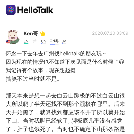
Aplikasi Pertukaran Bahasa
Ken哥
2020.07.20 03:09
CN粤
EN
CN
JP
AI Grammar Checker
怀念一下去年去广州找hellotalk的朋友玩～
因为现在的情况也不知道下次见面是什么时候了😪
Indonesia
我记得有个故事，现在想起挺
搞笑不过当时就不是。
English
简体中文
那天本来是想一起去白云山蹦极的不过白云山很
大所以爬了半天还找不到那个蹦极在哪里。后来
繁體中文
Español
天开始黑了，就算找到都应该不开了所以就开始
下山。当时我脚已经软了, 脚板底几乎没有感觉
العربية
Français
了，肚子也饿死了。当时也不确定下山那条路是