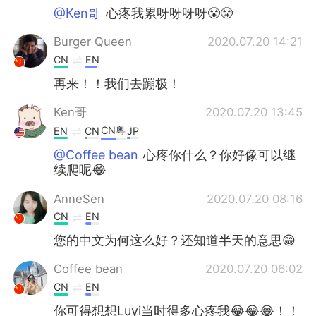
@Ken哥
心疼我累呀呀呀呀😤😤
Burger Queen
2020.07.20 14:21
CN
EN
再来！！我们去蹦极！
Ken哥
2020.07.20 13:45
CN粤
EN
CN
JP
@Coffee bean
心疼你什么？你好像可以继
续爬呢😂
AnneSen
2020.07.20 08:16
CN
EN
您的中文为何这么好？还知道半天的意思😁
Coffee bean
2020.07.20 06:02
CN
EN
你可得想想Luyi当时得多心疼我😂😂😂！！