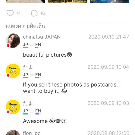
141
18
แสดงความคิดเห็น
chinatsu JAPAN
2020.09.10 21:47
JP
EN
beautiful pictures😳
たま
2020.09.09 10:04
JP
EN
If you sell these photos as postcards, I
want to buy it. 😂
たま
2020.09.09 10:03
JP
EN
Awesome 😭🙈👏
fion_po
2020.09.08 12:00