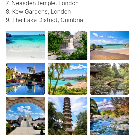
Deutsch
日本語
7. Neasden temple, London
8. Kew Gardens, London
한국어
Русский
9. The Lake District, Cumbria
Indonesia
Italiano
Türkçe
Tiếng Việt
Português