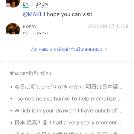
EN
JP
CN
@MAKI
I hope you can visit
ʀᴏʙʙʏ
2020.09.07 11:08
EN
JP
CN
@Moon
You can copy and save the
เปิด HelloTalk เพื่อเข้าร่วมในบทสนทนา
places I listed 👍
sjm
2020.09.07 11:02
JP
EN
ช่วงเวลาที่เกี่ยวข้อง
@ʀᴏʙʙʏ
So crazy. It’s so different from
the UK I know like Brixton and Chelsea
今日は新しいビサがきたから,明日は日本語学校から卒業する。日本の社会人になった。😆 Today I got my new visa so Tomorrow I will graduate fr...
I sometime use humor to help memorize Japanese vocabulary words. This silly (よくないですよ😄) joke helpe...
ʀᴏʙʙʏ
2020.09.07 10:56
EN
JP
CN
Which is in your drawer? I have bunch of threek but not as many onek or zerok as I should. Time t...
@sjm
It’s crazy isn’t it?
日本 最高‼︎ 😭 I had a very scary moment tonight. I lost my wallet walking to get supplies for school...
Moon
2020.09.07 10:56