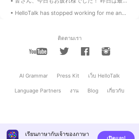
皆さん、今日もお疲れ様でした！ 昨日は最高に楽しかった＾＾しまなみ海道渡ってうさぎ島まで行った！ウサギたちは可愛かったけと餌持ってなかったら完全に無視されるのは辛かった(笑) 知らなかったけどう...
KR
EN
Omg Is there any saving feature in this
HelloTalk has stopped working for me and all of my chats are gone, along with it not showing any ...
app? I really want to visit there
sjm
2020.09.07 10:51
ติดตามเรา
JP
EN
No way!! I can’t believe all of these places
are in the UK
MAKI
2020.09.07 10:50
AI Grammar
Press Kit
เว็บ HelloTalk
JP
EN
How beautiful!!!🦋🌈 I want to go there!😊
Language Partners
งาน
Blog
เกี่ยวกับ
쟈니
2020.09.07 10:50
KR
EN
Amazing 😮😮
Yoshie
2020.09.07 10:50
เรียนภาษากับเจ้าของภาษา
เปิดแอป
JP
EN