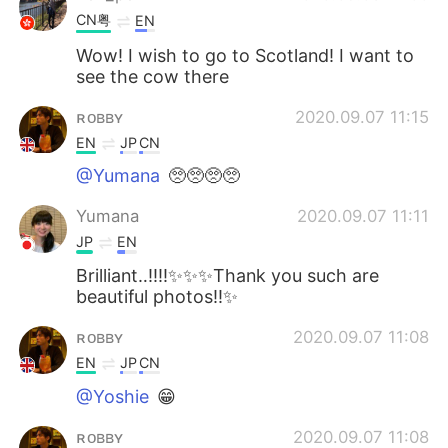
CN粤
EN
Wow! I wish to go to Scotland! I want to
see the cow there
ʀᴏʙʙʏ
2020.09.07 11:15
EN
JP
CN
@Yumana
🥺🥺🥺🥺
Yumana
2020.09.07 11:11
JP
EN
Brilliant‥‼️‼️✨✨✨Thank you such are
beautiful photos‼️✨
ʀᴏʙʙʏ
2020.09.07 11:08
EN
JP
CN
@Yoshie
😁
ʀᴏʙʙʏ
2020.09.07 11:08