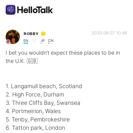
แอปแลกเปลี่ยนทางภาษา
ʀᴏʙʙʏ
2020.09.07 10:46
EN
JP
CN
AI Grammar Checker
I bet you wouldn’t expect these places to be in
the U.K. 🇬🇧
ไทย
1. Langamull beach, Scotland
English
简体中文
2. High Force, Durham
3. Three Cliffs Bay, Swansea
繁體中文
Español
4. Portmeirion, Wales
5. Tenby, Pembrokeshire
العربية
Français
6. Tatton park, London