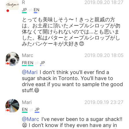
R
2019.09.20 18:27
JP
EN
とっても美味しそう〜！きっと親戚の方
は、お土産に頂いたメープルシロップが勿
体なくて開けられないのでは…とも思いま
した。私はバターとメープルシロップがし
みたパンケーキが大好き😍
Marc
2019.09.20 18:05
FR
EN
JP
@Mari
I don't think you'll ever find a
sugar shack in Toronto. You'll have to
drive east if you want to sample the good
stuff.😄
Mari
2019.09.19 23:27
EN
JP
@Marc
I’ve never been to a sugar shack!!
😫 I don’t know if they even have any in