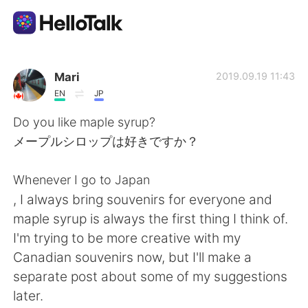
語言交換應用
Mari
2019.09.19 11:43
EN
JP
AI Grammar Checker
Do you like maple syrup?
メープルシロップは好きですか？
繁體中文
Whenever I go to Japan
, I always bring souvenirs for everyone and
English
简体中文
maple syrup is always the first thing I think of.
I'm trying to be more creative with my
Español
العربية
Canadian souvenirs now, but I'll make a
separate post about some of my suggestions
Français
Deutsch
later.