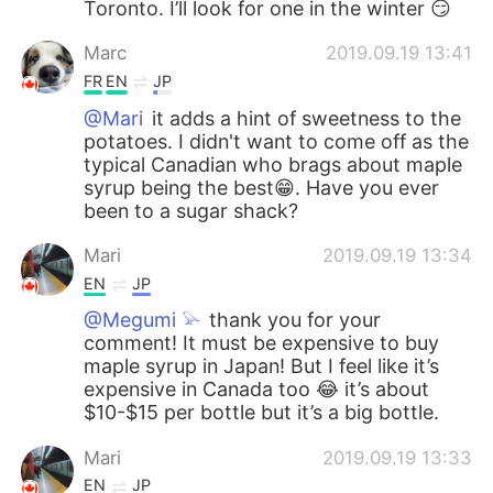
Toronto. I’ll look for one in the winter 😏
Marc
2019.09.19 13:41
FR
EN
JP
@Mari
it adds a hint of sweetness to the
potatoes. I didn't want to come off as the
typical Canadian who brags about maple
syrup being the best😁. Have you ever
been to a sugar shack?
Mari
2019.09.19 13:34
EN
JP
@Megumi 𓅫
thank you for your
comment! It must be expensive to buy
maple syrup in Japan! But I feel like it’s
expensive in Canada too 😂 it’s about
$10-$15 per bottle but it’s a big bottle.
Mari
2019.09.19 13:33
EN
JP