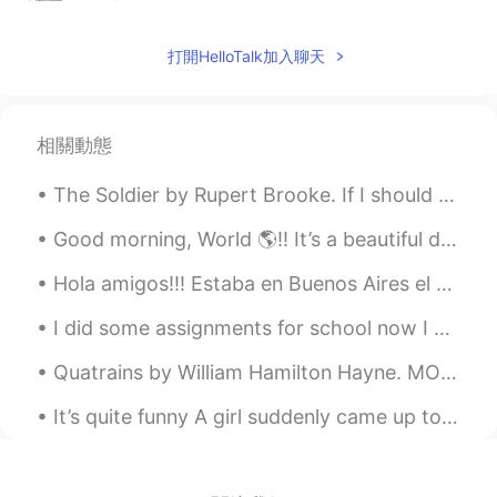
@Hiro
いつもありがとうございます😊本当
に助かります🙇‍♀️次の投稿で私なりの使い方
打開HelloTalk加入聊天
を紹介しますね〜
Mari
2019.09.19 13:32
相關動態
EN
JP
@Aiko
ありがとうございます😊 おそらく
The Soldier by Rupert Brooke. If I should die, think only this of me: That there's some corner ...
英語の方が得意なのでcreativeに感じるの
かもしれません！バニラのアイスクリーム
Good morning, World 🌎!! It’s a beautiful day in South Florida! I was up late speaking on the p...
に乗せたら美味しそうですねーさらにウィ
スキーかブランデーを垂らしても美味しい
Hola amigos!!! Estaba en Buenos Aires el año pasado y fue cuándo yo empecé apprender español. ...
かもしれません。
I did some assignments for school now I am going to sleep it’s 1:42 am in the USA 😅🥱😪🤤 Hope you ...
Mari
2019.09.19 13:30
Quatrains by William Hamilton Hayne. MOONLIGHT SONG OF THE MOCKING-BIRD EACH golden note of mus...
EN
JP
@Kyoko きょうこ
ヨーグルトに入れても
It’s quite funny A girl suddenly came up to me when she had been reading photos of the trees and ...
美味しそうですね！私もコーヒに入れたり
します