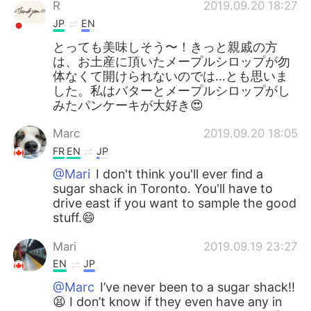
R
2019.09.20 18:27
JP
EN
とっても美味しそう〜！きっと親戚の方
は、お土産に頂いたメープルシロップが勿
体なくて開けられないのでは…とも思いま
した。私はバターとメープルシロップがし
みたパンケーキが大好き😍
Marc
2019.09.20 18:05
FR
EN
JP
@Mari
I don't think you'll ever find a
sugar shack in Toronto. You'll have to
drive east if you want to sample the good
stuff.😄
Mari
2019.09.19 23:27
EN
JP
@Marc
I’ve never been to a sugar shack!!
😫 I don’t know if they even have any in