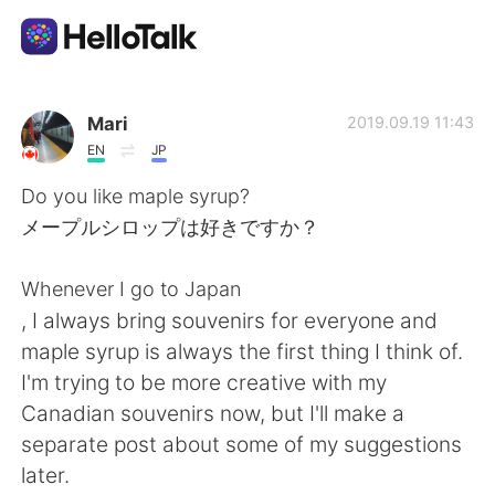
แอปแลกเปลี่ยนทางภาษา
Mari
2019.09.19 11:43
EN
JP
AI Grammar Checker
Do you like maple syrup?
メープルシロップは好きですか？
ไทย
Whenever I go to Japan
, I always bring souvenirs for everyone and
English
简体中文
maple syrup is always the first thing I think of.
I'm trying to be more creative with my
繁體中文
Español
Canadian souvenirs now, but I'll make a
separate post about some of my suggestions
العربية
Français
later.