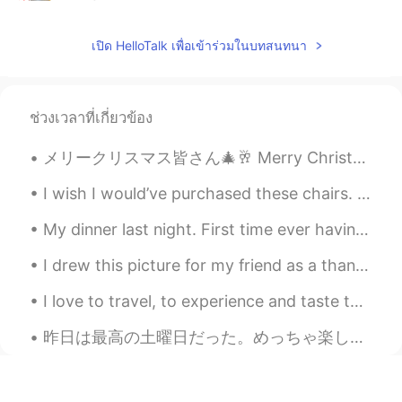
@Hiro
いつもありがとうございます😊本当
に助かります🙇‍♀️次の投稿で私なりの使い方
เปิด HelloTalk เพื่อเข้าร่วมในบทสนทนา
を紹介しますね〜
Mari
2019.09.19 13:32
ช่วงเวลาที่เกี่ยวข้อง
EN
JP
@Aiko
ありがとうございます😊 おそらく
メリークリスマス皆さん🎄🥂 Merry Christmas Everybody ☃️🎅 It has been a rough year for myself and probably mo...
英語の方が得意なのでcreativeに感じるの
かもしれません！バニラのアイスクリーム
I wish I would’ve purchased these chairs. They were made in 1965. The backs of them were so unusu...
に乗せたら美味しそうですねーさらにウィ
スキーかブランデーを垂らしても美味しい
My dinner last night. First time ever having Korean bbq and I think I have a new favorite type of...
かもしれません。
I drew this picture for my friend as a thank you for being so kind in helping me with my Japanese...
Mari
2019.09.19 13:30
I love to travel, to experience and taste the variety of the world. Traveling is truly an invest...
EN
JP
@Kyoko きょうこ
ヨーグルトに入れても
昨日は最高の土曜日だった。めっちゃ楽しかった :) 僕の家で友達、ゲーム、酒、餃子、音楽、花火。HTは本当にいい事だ。無かったら、この素晴らしい人に、ひかるとさゆり、会う機会がないと思います。...
美味しそうですね！私もコーヒに入れたり
します