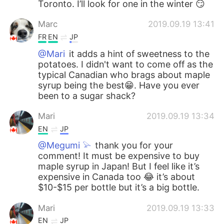
Toronto. I’ll look for one in the winter 😏
Marc
2019.09.19 13:41
FR
EN
JP
@Mari
it adds a hint of sweetness to the
potatoes. I didn't want to come off as the
typical Canadian who brags about maple
syrup being the best😁. Have you ever
been to a sugar shack?
Mari
2019.09.19 13:34
EN
JP
@Megumi 𓅫
thank you for your
comment! It must be expensive to buy
maple syrup in Japan! But I feel like it’s
expensive in Canada too 😂 it’s about
$10-$15 per bottle but it’s a big bottle.
Mari
2019.09.19 13:33
EN
JP