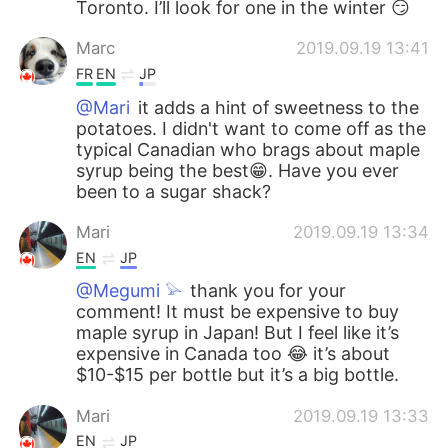
Toronto. I’ll look for one in the winter 😏
Marc
2019.09.19 13:41
FR
EN
JP
@Mari
it adds a hint of sweetness to the
potatoes. I didn't want to come off as the
typical Canadian who brags about maple
syrup being the best😁. Have you ever
been to a sugar shack?
Mari
2019.09.19 13:34
EN
JP
@Megumi 𓅫
thank you for your
comment! It must be expensive to buy
maple syrup in Japan! But I feel like it’s
expensive in Canada too 😂 it’s about
$10-$15 per bottle but it’s a big bottle.
Mari
2019.09.19 13:33
EN
JP