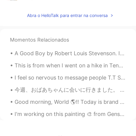
@Hiro
いつもありがとうございます😊本当
に助かります🙇‍♀️次の投稿で私なりの使い方
Abra o HelloTalk para entrar na conversa
を紹介しますね〜
Mari
2019.09.19 13:32
Momentos Relacionados
EN
JP
@Aiko
ありがとうございます😊 おそらく
A Good Boy by Robert Louis Stevenson. I woke before the morning, I was happy all the day, I neve...
英語の方が得意なのでcreativeに感じるの
かもしれません！バニラのアイスクリーム
This is from when I went on a hike in Tennessee! I’ve traveled to many places should I share my t...
に乗せたら美味しそうですねーさらにウィ
スキーかブランデーを垂らしても美味しい
I feel so nervous to message people T.T Since I’m new I have absolutely no idea how this app work...
かもしれません。
今週、おばあちゃんに会いに行きました。 おばあちゃんは私が会いに行くたびに 「まあ、ゆりちゃん！大きくなったね〜」 と言います。 でも、私は逆におばあちゃんが少しずつ小さくなっていってる...
Mari
2019.09.19 13:30
Good morning, World 🌎!! Today is brand new day!! 💖☀️💖 You guys know I am a happy person, but th...
EN
JP
@Kyoko きょうこ
ヨーグルトに入れても
I'm working on this painting 🎨 from Genshin impact! 🤗... Is this popular in Japan?... Hugs my fri...
美味しそうですね！私もコーヒに入れたり
します