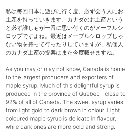
Deutsch
日本語
私は毎回日本に遊びに行く度、必ず会う人にお
한국어
Русский
土産を持っていきます。カナダのお土産という
と必ず誰しもが一番に思い付くのがメープルシ
ไทย
Indonesia
ロップですよね。最近はメープルシロップじゃ
ない物を持って行ったりしていますが、私個人
Italiano
Türkçe
のカナダ土産の提案はまた今度載せますね。
Tiếng Việt
As you may or may not know, Canada is home
to the largest producers and exporters of
maple syrup. Much of this delightful syrup is
produced in the province of Quebec--close to
92% of all of Canada. The sweet syrup varies
from light gold to dark brown in colour. Light
coloured maple syrup is delicate in flavour,
while dark ones are more bold and strong.