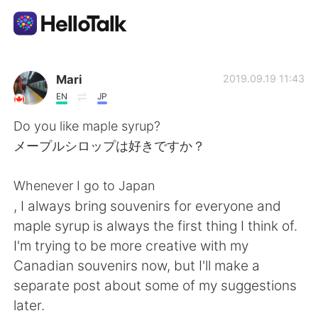
Aplicativo de troca de idioma
Mari
2019.09.19 11:43
EN
JP
AI Grammar Checker
Do you like maple syrup?
メープルシロップは好きですか？
Português
Whenever I go to Japan
, I always bring souvenirs for everyone and
English
简体中文
maple syrup is always the first thing I think of.
I'm trying to be more creative with my
繁體中文
Español
Canadian souvenirs now, but I'll make a
separate post about some of my suggestions
العربية
Français
later.