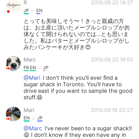
R
2019.09.20 18:27
JP
EN
とっても美味しそう〜！きっと親戚の方
は、お土産に頂いたメープルシロップが勿
体なくて開けられないのでは…とも思いま
した。私はバターとメープルシロップがし
みたパンケーキが大好き😍
Marc
2019.09.20 18:05
FR
EN
JP
@Mari
I don't think you'll ever find a
sugar shack in Toronto. You'll have to
drive east if you want to sample the good
stuff.😄
Mari
2019.09.19 23:27
EN
JP
@Marc
I’ve never been to a sugar shack!!
😫 I don’t know if they even have any in