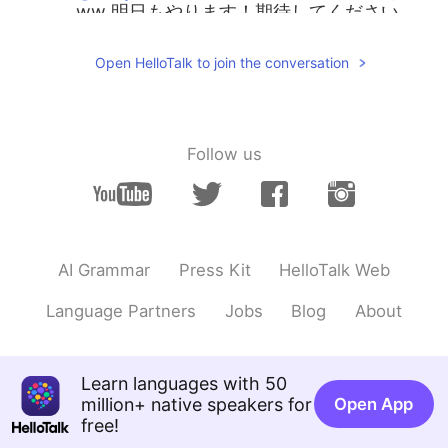
ww 明日もやります！期待してください
ね！😊
Open HelloTalk to join the conversation
keity
2020.11.26 12:44
JP
KR
@Janじゃん
back number大好きで❤️昨日
も入れたかったんですが出遅れました笑 今
Follow us
日は歌えて嬉しいです😆
Janじゃん
2020.11.26 12:28
EN
JP
AI Grammar
Press Kit
HelloTalk Web
@keity
👏👏わーい！🥰🥰 続けてくれてあ
りがとうございます！
Language Partners
Jobs
Blog
About
Learn languages with 50
million+ native speakers for
Open App
free!