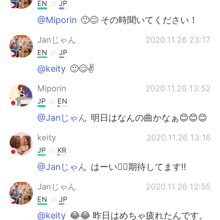
EN
JP
@Miporin
🙂😊 その時聞いてください！
Janじゃん
2020.11.26 23:17
EN
JP
@keity
🙂😊✌️
Miporin
2020.11.26 13:52
JP
EN
@Janじゃん
明日はなんの曲かなぁ😊😊😊
keity
2020.11.26 13:16
JP
KR
@Janじゃん
はーい🙋‍♀️期待してます‼️
Janじゃん
2020.11.26 12:55
EN
JP
@keity
😂😂 昨日はめちゃ疲れたんです。