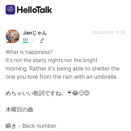
Language Exchange App
Janじゃん
2020.11.26 11:29
EN
JP
AI Grammar Checker
What is happiness?
It's not the starry nights nor the bright
English
morning. Rather it's being able to shelter the
one you love from the rain with an umbrella.
简体中文
繁體中文
めちゃいい歌詞ですね。☔😂🙂😊
Español
العربية
木曜日の曲
Français
Deutsch
瞬き - Back number