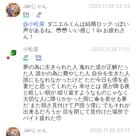
Janじゃん
2020.11.28 23:33
EN
JP
@小松菜
ダニエルくんは結構ロックっぽい
声があるね。😳😳 いい感じ！👍 お疲れさ
ん！
小松菜
2020.11.28 11:51
JP
EN
夢の為に生きられた人 逸れた道が正解だっ
た人 誰かの為に費やした人 自分を生きた人
誰にもなれなかったけど ただ今日も僕を必
要だと思ってくれたら 幸せとは 星が降る夜
と眩しい朝が 繰り返すようなものじゃなく
大切な人に降りかかった雨に傘を差せる事
だ また弱さ見付けて戸惑う僕に でもそれが
出来るだろうか 目を閉じて見付けた場所で
バイト疲れた🥺
Janじゃん
2020.11.26 23:17