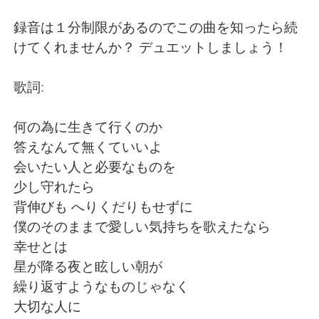
日本語
한국어
録音は１分制限があるのでこの曲を知ったら続
Русский
ไทย
けてくれませんか？ デュエットしましょう！
Indonesia
Italiano
歌詞:
Türkçe
Tiếng Việt
何の為に生きて行くのか
答えなんて無くていいよ
Português
会いたい人と必要なものを
少し守れたら
背伸びも へりくだりもせずに
僕のそのままで愛しい気持ちを歌えたなら
幸せとは
星が降る夜と眩しい朝が
繰り返すようなものじゃなく
大切な人に