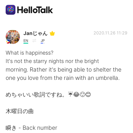
แอปแลกเปลี่ยนทางภาษา
Janじゃん
2020.11.26 11:29
EN
JP
AI Grammar Checker
What is happiness?
It's not the starry nights nor the bright
ไทย
morning. Rather it's being able to shelter the
one you love from the rain with an umbrella.
English
简体中文
めちゃいい歌詞ですね。☔😂🙂😊
繁體中文
Español
木曜日の曲
العربية
Français
瞬き - Back number