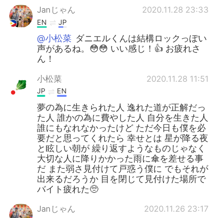
Janじゃん
2020.11.28 23:33
EN
JP
@小松菜
ダニエルくんは結構ロックっぽい
声があるね。😳😳 いい感じ！👍 お疲れさ
ん！
小松菜
2020.11.28 11:51
JP
EN
夢の為に生きられた人 逸れた道が正解だっ
た人 誰かの為に費やした人 自分を生きた人
誰にもなれなかったけど ただ今日も僕を必
要だと思ってくれたら 幸せとは 星が降る夜
と眩しい朝が 繰り返すようなものじゃなく
大切な人に降りかかった雨に傘を差せる事
だ また弱さ見付けて戸惑う僕に でもそれが
出来るだろうか 目を閉じて見付けた場所で
バイト疲れた🥺
Janじゃん
2020.11.26 23:17