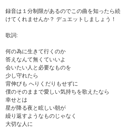
Deutsch
日本語
録音は１分制限があるのでこの曲を知ったら続
한국어
Русский
けてくれませんか？ デュエットしましょう！
Indonesia
Italiano
歌詞:
Türkçe
Tiếng Việt
何の為に生きて行くのか
答えなんて無くていいよ
Português
会いたい人と必要なものを
少し守れたら
背伸びも へりくだりもせずに
僕のそのままで愛しい気持ちを歌えたなら
幸せとは
星が降る夜と眩しい朝が
繰り返すようなものじゃなく
大切な人に