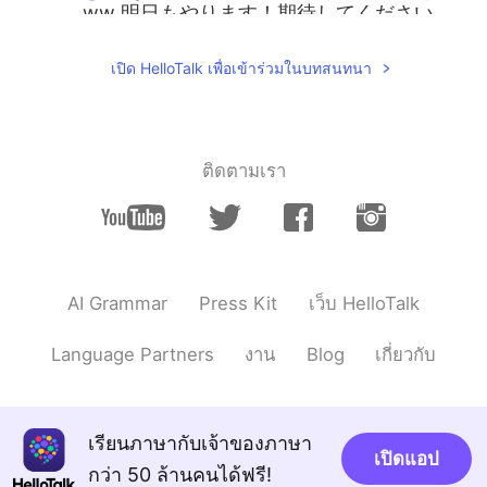
ww 明日もやります！期待してください
ね！😊
เปิด HelloTalk เพื่อเข้าร่วมในบทสนทนา
keity
2020.11.26 12:44
JP
KR
@Janじゃん
back number大好きで❤️昨日
も入れたかったんですが出遅れました笑 今
ติดตามเรา
日は歌えて嬉しいです😆
Janじゃん
2020.11.26 12:28
EN
JP
@keity
👏👏わーい！🥰🥰 続けてくれてあ
AI Grammar
Press Kit
เว็บ HelloTalk
りがとうございます！
Language Partners
งาน
Blog
เกี่ยวกับ
เรียนภาษากับเจ้าของภาษา
เปิดแอป
กว่า 50 ล้านคนได้ฟรี!