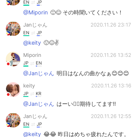
EN
JP
@Miporin
🙂😊 その時聞いてください！
Janじゃん
2020.11.26 23:17
EN
JP
@keity
🙂😊✌️
Miporin
2020.11.26 13:52
JP
EN
@Janじゃん
明日はなんの曲かなぁ😊😊😊
keity
2020.11.26 13:16
JP
KR
@Janじゃん
はーい🙋‍♀️期待してます‼️
Janじゃん
2020.11.26 12:55
EN
JP
@keity
😂😂 昨日はめちゃ疲れたんです。