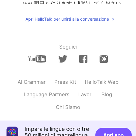
ww 明日もやります！期待してください
ね！😊
Apri HelloTalk per unirti alla conversazione
keity
2020.11.26 12:44
JP
KR
@Janじゃん
back number大好きで❤️昨日
も入れたかったんですが出遅れました笑 今
Seguici
日は歌えて嬉しいです😆
Janじゃん
2020.11.26 12:28
EN
JP
AI Grammar
Press Kit
HelloTalk Web
@keity
👏👏わーい！🥰🥰 続けてくれてあ
りがとうございます！
Language Partners
Lavori
Blog
Chi Siamo
Impara le lingue con oltre
50 milioni di madrelingua
Apri app