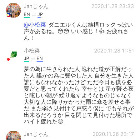
Janじゃん
2020.11.28 23:33
EN
JP
@小松菜
ダニエルくんは結構ロックっぽい
声があるね。😳😳 いい感じ！👍 お疲れさ
ん！
小松菜
2020.11.28 11:51
JP
EN
夢の為に生きられた人 逸れた道が正解だっ
た人 誰かの為に費やした人 自分を生きた人
誰にもなれなかったけど ただ今日も僕を必
要だと思ってくれたら 幸せとは 星が降る夜
と眩しい朝が 繰り返すようなものじゃなく
大切な人に降りかかった雨に傘を差せる事
だ また弱さ見付けて戸惑う僕に でもそれが
出来るだろうか 目を閉じて見付けた場所で
バイト疲れた🥺
Janじゃん
2020.11.26 23:17