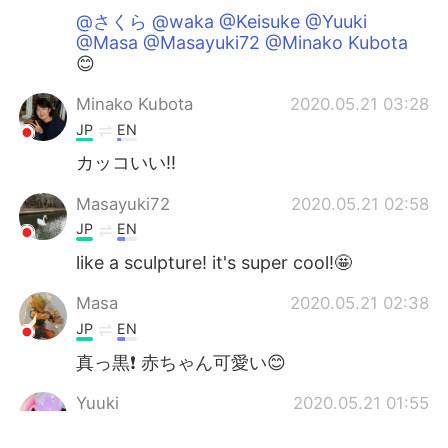
@さくら @waka @Keisuke @Yuuki
@Masa @Masayuki72 @Minako Kubota
😊
Minako Kubota
2020.05.21 03:28
JP
EN
カッコいい‼️
Masayuki72
2020.05.21 02:58
JP
EN
like a sculpture! it's super cool!🤩
Masa
2020.05.21 02:38
JP
EN
真っ黒❗️ 赤ちゃん可愛い😊
Yuuki
2020.05.21 01:55
JP
EN