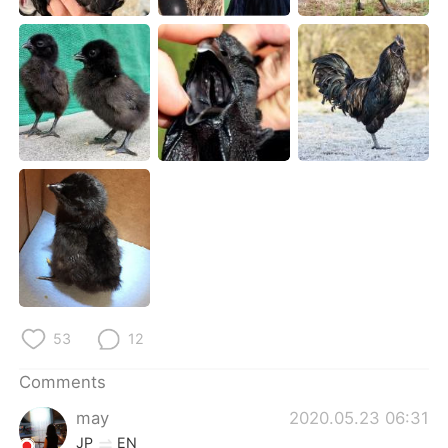
日本語
한국어
Русский
ไทย
Indonesia
Italiano
Türkçe
Tiếng Việt
Português
53
12
Comments
may
2020.05.23 06:31
JP
EN