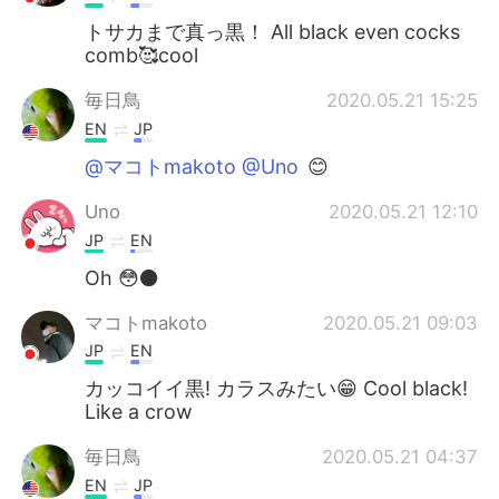
トサカまで真っ黒！ All black even cocks
comb🥰cool
毎日鳥
2020.05.21 15:25
EN
JP
@マコトmakoto @Uno
😊
Uno
2020.05.21 12:10
JP
EN
Oh 😳⚫️
マコトmakoto
2020.05.21 09:03
JP
EN
カッコイイ黒! カラスみたい😁 Cool black!
Like a crow
毎日鳥
2020.05.21 04:37
EN
JP