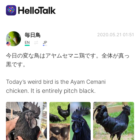
Language Exchange App
毎日鳥
2020.05.21 01:51
EN
JP
AI Grammar Checker
今日の変な鳥はアヤムセマニ鶏です。全体が真っ
黒です。
English
Today’s weird bird is the Ayam Cemani
chicken. It is entirely pitch black.
简体中文
繁體中文
Español
العربية
Français
Deutsch