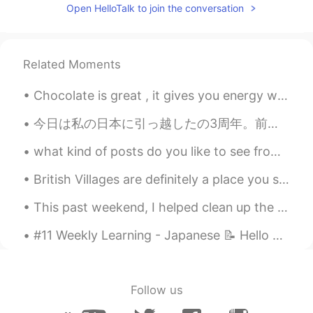
Open HelloTalk to join the conversation
All black so beautiful 😍❤️✨✨✨
Keisuke
2020.05.21 01:54
JP
EN
Related Moments
おおお、、かっこよ
Chocolate is great , it gives you energy which can be used to ......go buy more chocolate!🤣🤣🤣😂😂🤷‍♀️
waka
2020.05.21 01:53
今日は私の日本に引っ越したの3周年。前の三年はすごく楽しくて面白かった。これは私の好きな写真。将来を楽しみにしています！頑張ります！ Today is the third anniversar...
JP
EN
口の中まで！
what kind of posts do you like to see from english speakers? なにどんな英語の投稿は見れ好きですか 自分としてはもっと日本語を話...
さくら
2020.05.21 01:52
British Villages are definitely a place you should visit when you come to the UK 😊 ブリティッシュ ビレッジは...
JP
EN
This past weekend, I helped clean up the cottage. I worked with my father to stack the bunk beds...
美しいですね～
#11 Weekly Learning - Japanese 📝 Hello HT friends 😄, Welcome to my weekly learning of 🇰🇷🇯🇵🇷🇺 ...
Follow us