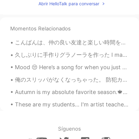
Abrir HelloTalk para conversar
All black so beautiful 😍❤️✨✨✨
Keisuke
2020.05.21 01:54
JP
EN
Momentos Relacionados
おおお、、かっこよ
こんばんは、仲の良い友達と楽しい時間を過ごしました。みんなで果樹園でイチゴを収穫しようとしました。その後、ルームメイト全員とイチゴのタルトとジャムを作りました。^^🌸🍓 I also tried...
waka
2020.05.21 01:53
久しぶりに手作りグラノーラを作った I made granola for the first time in awhile アメリカにはグラノーラのレシピが多いですが、大抵作りやすい In A...
JP
EN
口の中まで！
Mood 😒 Here’s a song for when you just hate everything 😂👀 ** You can read the lyrics! It can be...
さくら
2020.05.21 01:52
俺のスリッパがなくなっちゃった。 防犯カメラで、第一容疑者が特定された。オリーちゃんがやましいのは明だ！やっぱりこいつだ！😳お前返してくれ！ 笑 One of my slippers disap...
JP
EN
Autumn is my absolute favorite season.🍁🎃🍁🎃🍁 So glad I get to enjoy it this year. 💖💖 Now if I co...
美しいですね～
These are my students... I'm artist teacher 🎨... Of course these photos were taking before Virus....
Síguenos