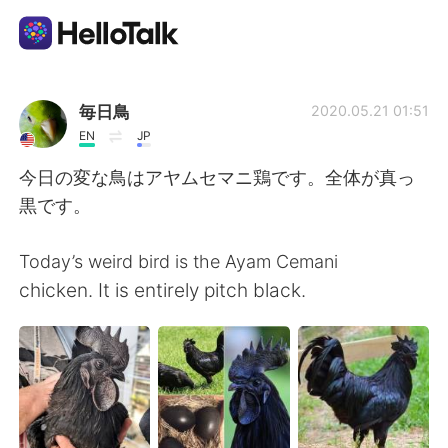
Aplicación de intercambio de idiomas
毎日鳥
2020.05.21 01:51
EN
JP
AI Grammar Checker
今日の変な鳥はアヤムセマニ鶏です。全体が真っ
黒です。
Español
Today’s weird bird is the Ayam Cemani
chicken. It is entirely pitch black.
English
简体中文
繁體中文
العربية
Français
Deutsch