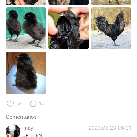
日本語
한국어
Русский
ไทย
Indonesia
Italiano
Türkçe
Tiếng Việt
Português
53
12
Comentarios
may
2020.05.23 06:31
JP
EN