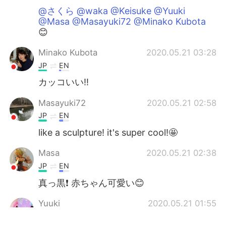
@さくら @waka @Keisuke @Yuuki
@Masa @Masayuki72 @Minako Kubota
😊
Minako Kubota
2020.05.21 03:28
JP
EN
カッコいい‼️
Masayuki72
2020.05.21 02:58
JP
EN
like a sculpture! it's super cool!🤩
Masa
2020.05.21 02:38
JP
EN
真っ黒❗️ 赤ちゃん可愛い😊
Yuuki
2020.05.21 01:55
JP
EN