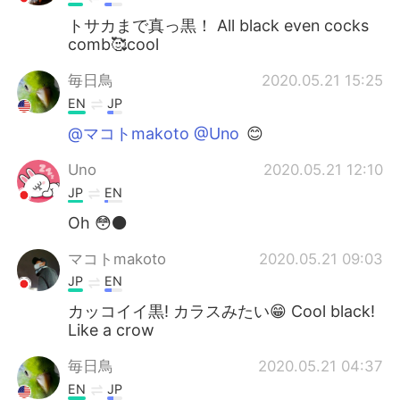
トサカまで真っ黒！ All black even cocks
comb🥰cool
毎日鳥
2020.05.21 15:25
EN
JP
@マコトmakoto @Uno
😊
Uno
2020.05.21 12:10
JP
EN
Oh 😳⚫️
マコトmakoto
2020.05.21 09:03
JP
EN
カッコイイ黒! カラスみたい😁 Cool black!
Like a crow
毎日鳥
2020.05.21 04:37
EN
JP