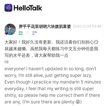
語学交換アプリ
胖乎乎花里胡哨六块腹肌富婆
2020.12.04 03:46
EN
CN
AI Grammar Checker
大家好！我好久没有更新。我还活着你们别担心😏
就越来越懒。虽然我每天都练习中文五分钟但是我
日本語
写的水平还差，请大家帮助我一点
Hi
everyone! I haven’t updated in so long, don’t
English
简体中文
worry, I’m still alive, just getting super lazy.
Even though I practice my mandarin 5 minutes
繁體中文
Español
everyday, I feel that my writing is still super
shitty, so please help me correct them if there
العربية
Français
are any, (I’m sure there are plenty 😝)