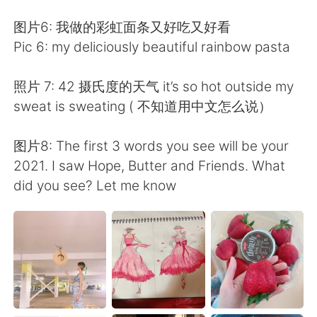
图片6: 我做的彩虹面条又好吃又好看
Pic 6: my deliciously beautiful rainbow pasta
照片 7: 42 摄氏度的天气 it’s so hot outside my
sweat is sweating ( 不知道用中文怎么说）
图片8: The first 3 words you see will be your
2021. I saw Hope, Butter and Friends. What
did you see? Let me know