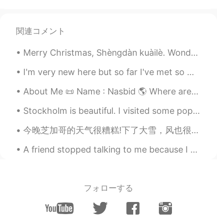
Chen
2020.12.04 14:39
CN
EN
関連コメント
看了两分钟，就看到一个END😤
Merry Christmas, Shèngdàn kuàilè. Wonderful to spend time with family and friends at Christmas in...
Lucille
2020.12.04 12:40
CN
EN
I'm very new here but so far I've met so many interesting people😀, which is awesome! I'm curious....
你好美！
About Me 📜 Name : Nasbid 🌎 Where are you from? : USA 📈 Height : 156 👀Eye color : brown 👨🏻‍🎓Hair...
余生.
2020.12.04 07:31
Stockholm is beautiful. I visited some popular tourist attractions. First, second and third pictu...
CN
EN
今晚芝加哥的天气很糟糕!下了大雪，风也很大。明天早上人行道一定会很滑! 大家慢慢地走。 Chicago's weather is a total mess! It is snowing har...
我还活着你们别担心😏就越来越懒。
我还活着你们别担心😏就
是
越来越懒。
A friend stopped talking to me because I was speaking Japanese 😭 They declined my messages... I w...
因为这样，我
对
会做衣服的人
感觉他们
特别厉害👍
フォローする
因为这样，我
感觉
会做衣服的人特别厉
害👍