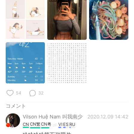
54
32
コメント
Vilson Huệ Nam 叫我南少
2020.12.09 14:42
CN繁
CN粤
CN
VI
ES
RU