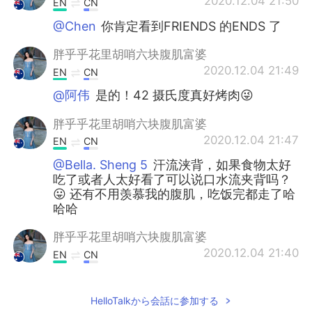
2020.12.04 21:50
EN
CN
@Chen
你肯定看到FRIENDS 的ENDS 了
胖乎乎花里胡哨六块腹肌富婆
2020.12.04 21:49
EN
CN
@阿伟
是的！42 摄氏度真好烤肉😜
胖乎乎花里胡哨六块腹肌富婆
2020.12.04 21:47
EN
CN
@Bella. Sheng 5
汗流浃背，如果食物太好
吃了或者人太好看了可以说口水流夹背吗？
😛 还有不用羡慕我的腹肌，吃饭完都走了哈
哈哈
胖乎乎花里胡哨六块腹肌富婆
2020.12.04 21:40
EN
CN
@Lucille
小妹妹，你想多少钱？买买买！
😜
HelloTalkから会話に参加する