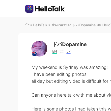
บ้าน HelloTalk
>
ช่วงเวลาของ ドパDopamine บน Hello
ドパDopamine
EN
JP
My weekend is Sydney was amazing!
I have been editing photos
all day but editing video is difficult fo
Can anyone here talk with me about vi
Here is some photos I had taken this 