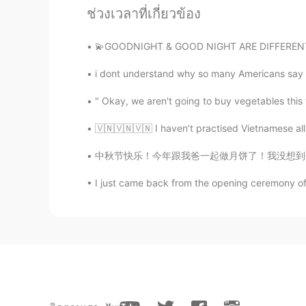
admire your talent? :D
ช่วงเวลาที่เกี่ยวข้อง
ドパDopamine
💫GOODNIGHT & GOOD NIGHT ARE DIFFERENT✨ 🌙go
EN
JP
i dont understand why so many Americans say so
@shingo tokuyasu
yes I used the 
all my photos. It’s actually a old ca
" Okay, we aren't going to buy vegetables this 
🇻🇳🇻🇳🇻🇳 I haven’t practised Vietnamese all
shingo tokuyasu
JP
EN
中秋节快乐！今年跟我爸一起做月饼了！我没想到会需要那么多功夫, 我都累死了。做的月饼有豆
Hi. Is that the camera which is on
I just came back from the opening ceremony of 
ドパDopamine
EN
JP
@Minh van de Dak
Hahahaha it wo
Minh van de Dak
VI
EN