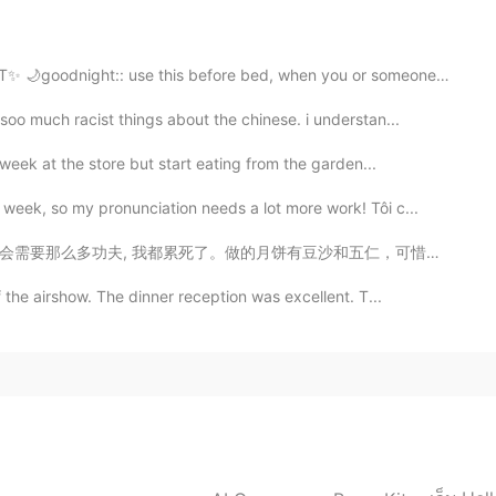
2019.06.14 01:10
odnight:: use this before bed, when you or someone els...
o much racist things about the chinese. i understan...
canon battery 1100D also know as Rebel T3 to take
mera but I like it
week at the store but start eating from the garden...
 week, so my pronunciation needs a lot more work! Tôi c...
2019.06.13 16:28
沙和五仁，可惜的是没有莲蓉不过豆沙+咸蛋黄一样那么好吃。首先要把皮儿揉好，这个我爸负责。然后豆沙馅儿和五仁...
 center poto 1DX?
the airshow. The dinner reception was excellent. T...
2019.06.13 10:32
uld be cool!
2019.06.13 10:31