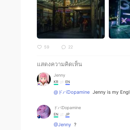
59
22
แสดงความคิดเห็น
Jenny
KR
EN
@ドパDopamine
Jenny is my Engl
ドパDopamine
EN
JP
@Jenny
?