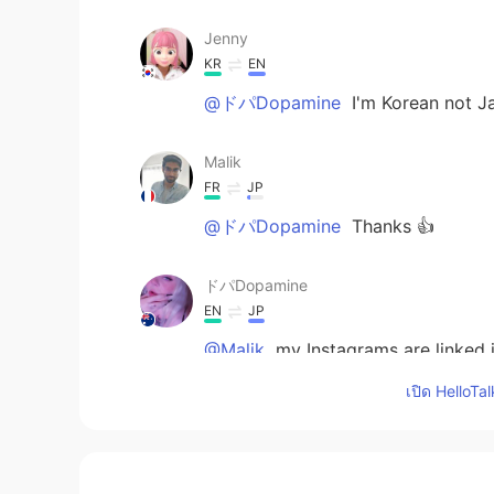
Jenny
KR
EN
@ドパDopamine
I'm Korean not J
Malik
FR
JP
@ドパDopamine
Thanks 👍
ドパDopamine
EN
JP
@Malik
my Instagrams are linked i
เปิด HelloTa
Malik
FR
JP
That's an impressive work. I love 