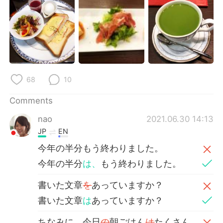
68
10
Comments
nao
2021.06.30 14:13
JP
EN
今年の半分もう終わりました。
今年の半分
は、
もう終わりました。
書いた文章
を
あっていますか？
書いた文章
は
あっていますか？
ちなみに、今日
の
朝ごはん
は
たくさん