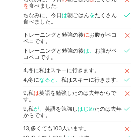
を
食べました。
ちなみに、今日
は
朝ごはん
を
たくさん
食べました。
トレーニングと勉強の後
に
お腹がペコ
ペコです。
トレーニングと勉強の後
は、
お腹がペ
コペコです。
4,冬に私はスキーに行きます。
4,冬に
なると、
私はスキーに行きます。
9,私
は
英語を勉強したのは去年からで
す。
9,私
が、
英語を勉強し
はじめ
たのは去年
からです。
13,多くても100人います。