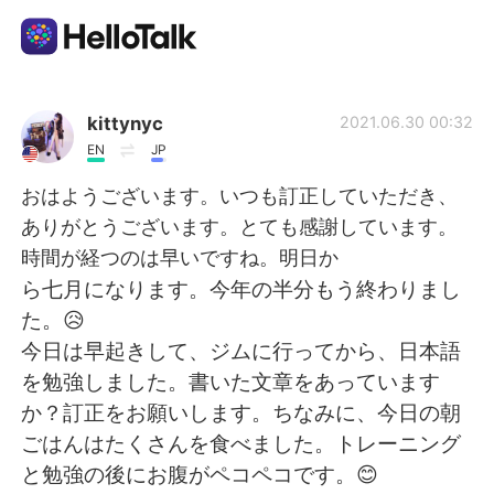
Language Exchange App
kittynyc
2021.06.30 00:32
EN
JP
AI Grammar Checker
おはようございます。いつも訂正していただき、
ありがとうございます。とても感謝しています。
English
時間が経つのは早いですね。明日か
ら七月になります。今年の半分もう終わりまし
た。😥
简体中文
繁體中文
今日は早起きして、ジムに行ってから、日本語
を勉強しました。書いた文章をあっています
Español
العربية
か？訂正をお願いします。ちなみに、今日の朝
ごはんはたくさんを食べました。トレーニング
Français
Deutsch
と勉強の後にお腹がペコペコです。😊