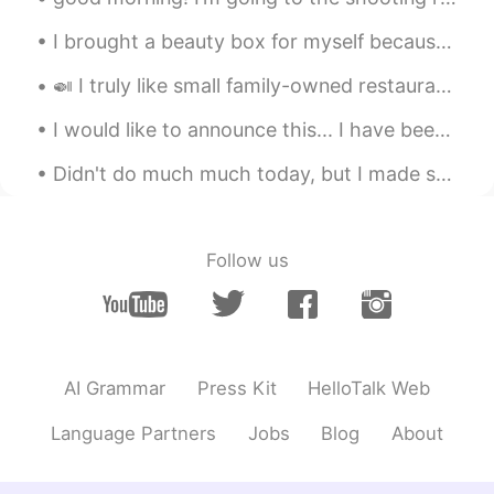
を
食べました。
ちなみに、今日
は
朝ごはん
を
たくさん
I brought a beauty box for myself because it’s raining and there’s nothing fun to do. 😅🥰🙌🏻✨💜 Inc...
食べました。
🍛 I truly like small family-owned restaurants. I may be wrong but I feel that these places feel v...
トレーニングと勉強の後にお腹がペコ
I would like to announce this... I have been using LINE currently, so if anyone use it too, mind...
ペコ
です
。
トレーニングと勉強の後にお腹がペコ
Didn't do much much today, but I made some major strides towards reconnecting with my home. Fligh...
ペコ
になりました
。
9,私
は
英語を勉強したのは去年からで
す。
Follow us
9,私
が
英語を勉強したのは去年からで
す。
16,すぐに終わ
っ
てください。
AI Grammar
Press Kit
HelloTalk Web
16,すぐに終わ
らせ
てください。
Language Partners
Jobs
Blog
About
29,私は10年間
に
日本にいます。
29,私は10年間日本にいます。