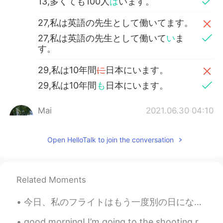
13,多くても100人
は
います。
27,私は英語の先生として働いてます。
27,私は英語の先生として働いて
い
ま
す。
29,私は10年間
に
日本にいます。
29,私は10年間
も
日本にいます。
Mai
2021.06.30 04:10
JP
EN
FR
今年の半分もう終わりました。
Open HelloTalk to join the conversation
今年の半分
が
もう終わりました。
書いた文章
を
あっていますか？
Related Moments
書いた文章
は
あっていますか？
今日、私のフライトはもう一度別の日になりました。数月間に何回かリスケジュールしました。あああああっー！諦めました。🤦‍♀️食いしん坊の日常に戻ります。たくさん注文をして、思わずに一人で全部食べて...
ちなみに、今日
の
朝ごはん
は
たくさん
good morning! I’m going to the shooting range with my friend and my brother today. I’ll be sure t...