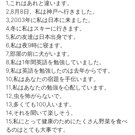
日本語
한국어
1,これはあれと違います。
2,8月8日、私は神戸へ行きました。
Русский
ไทย
3,2003年に私は日本に来ました。
4,冬に私はスキーに行きます。
Indonesia
Italiano
5,私の友達は日本出身です。
6,私は夜9時に寝ます。
Türkçe
Tiếng Việt
7,部屋の前に犬がいます。
8,私は1年間英語を勉強していました。
Português
9,私は英語を勉強したのは去年からです。
10,私はあなたの宿題を手伝います。
11,私はあなたの勉強を心配しています。
12,虫を怖がらないで。
13,多くても100人います。
14,それを聞いて楽しそう。
15,私にとって健康のためにたくさん野菜を食べ
るのはとても大事です。