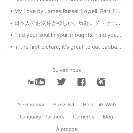
を
食べました。
ちなみに、今日
は
朝ごはん
を
たくさん
My Love by James Russell Lowell. Part 1 of 3. NOT as all other women are Is she that to my so...
食べました。
日本人のお友達が欲しい。気軽にメッセージを送って下さい。 僕は28歳。歌手とモデルです。ハーフイギリス人ですけど今はローマに住んでいます。武道や旅行するやボードゲームなど好きです。 いつか日本に...
トレーニングと勉強の後にお腹がペコ
Find your soul In your thoughts. Find your character In your speech. Find your love Through ...
ペコ
です
。
トレーニングと勉強の後にお腹がペコ
In the first picture, it's great to eat cabbage wraps that my mom made. The other pictures, I m...
ペコ
になりました
。
9,私
は
英語を勉強したのは去年からで
す。
Suivez nous
9,私
が
英語を勉強したのは去年からで
す。
16,すぐに終わ
っ
てください。
AI Grammar
Press Kit
HelloTalk Web
16,すぐに終わ
らせ
てください。
Language Partners
Carrières
Blog
29,私は10年間
に
日本にいます。
29,私は10年間日本にいます。
À propos