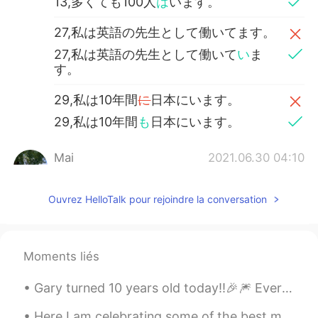
13,多くても100人
は
います。
27,私は英語の先生として働いてます。
27,私は英語の先生として働いて
い
ま
す。
29,私は10年間
に
日本にいます。
29,私は10年間
も
日本にいます。
Mai
2021.06.30 04:10
JP
EN
FR
今年の半分もう終わりました。
Ouvrez HelloTalk pour rejoindre la conversation
今年の半分
が
もう終わりました。
書いた文章
を
あっていますか？
Moments liés
書いた文章
は
あっていますか？
Gary turned 10 years old today!!🎉🎆 Every morning my dog greets me with a lot of enthusiasm! When ...
ちなみに、今日
の
朝ごはん
は
たくさん
Here I am celebrating some of the best memories of this year. Lately, I've had enough time to rea...