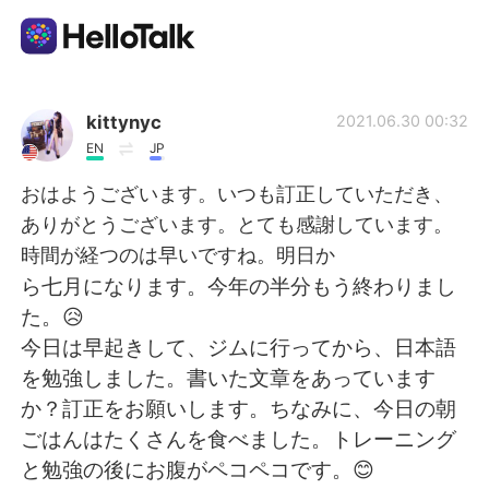
Appli d'échange linguistique
kittynyc
2021.06.30 00:32
EN
JP
AI Grammar Checker
おはようございます。いつも訂正していただき、
ありがとうございます。とても感謝しています。
Français
時間が経つのは早いですね。明日か
ら七月になります。今年の半分もう終わりまし
た。😥
English
简体中文
今日は早起きして、ジムに行ってから、日本語
を勉強しました。書いた文章をあっています
繁體中文
Español
か？訂正をお願いします。ちなみに、今日の朝
ごはんはたくさんを食べました。トレーニング
العربية
Deutsch
と勉強の後にお腹がペコペコです。😊