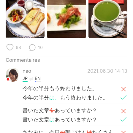
68
10
Commentaires
nao
2021.06.30 14:13
JP
EN
今年の半分もう終わりました。
今年の半分
は、
もう終わりました。
書いた文章
を
あっていますか？
書いた文章
は
あっていますか？
ちなみに、今日
の
朝ごはん
は
たくさん