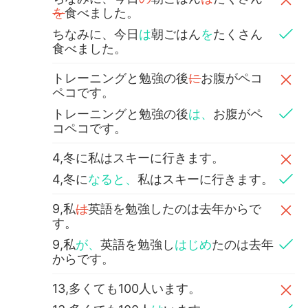
を
食べました。
ちなみに、今日
は
朝ごはん
を
たくさん
食べました。
トレーニングと勉強の後
に
お腹がペコ
ペコです。
トレーニングと勉強の後
は、
お腹がペ
コペコです。
4,冬に私はスキーに行きます。
4,冬に
なると、
私はスキーに行きます。
9,私
は
英語を勉強したのは去年からで
す。
9,私
が、
英語を勉強し
はじめ
たのは去年
からです。
13,多くても100人います。