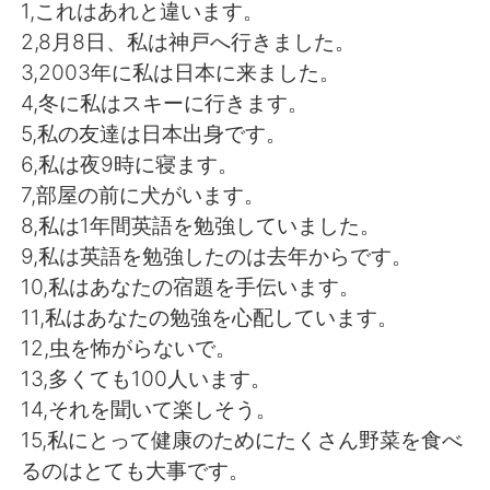
日本語
한국어
1,これはあれと違います。
2,8月8日、私は神戸へ行きました。
Русский
ไทย
3,2003年に私は日本に来ました。
4,冬に私はスキーに行きます。
Indonesia
Italiano
5,私の友達は日本出身です。
6,私は夜9時に寝ます。
Türkçe
Tiếng Việt
7,部屋の前に犬がいます。
8,私は1年間英語を勉強していました。
Português
9,私は英語を勉強したのは去年からです。
10,私はあなたの宿題を手伝います。
11,私はあなたの勉強を心配しています。
12,虫を怖がらないで。
13,多くても100人います。
14,それを聞いて楽しそう。
15,私にとって健康のためにたくさん野菜を食べ
るのはとても大事です。