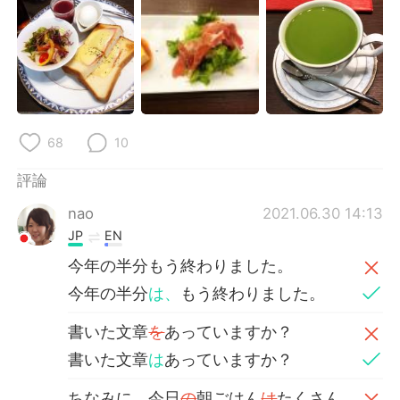
68
10
評論
nao
2021.06.30 14:13
JP
EN
今年の半分もう終わりました。
今年の半分
は、
もう終わりました。
書いた文章
を
あっていますか？
書いた文章
は
あっていますか？
ちなみに、今日
の
朝ごはん
は
たくさん