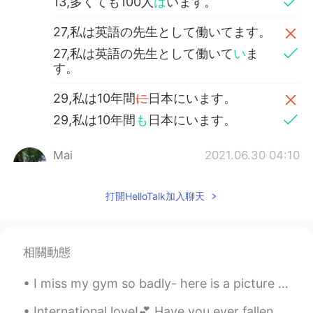
13,多くても100人
は
います。
27,私は英語の先生として働いてます。
27,私は英語の先生として働いて
い
ま
す。
29,私は10年間
に
日本にいます。
29,私は10年間
も
日本にいます。
Mai
2021.06.30 04:10
JP
EN
FR
今年の半分もう終わりました。
打開HelloTalk加入聊天
今年の半分
が
もう終わりました。
書いた文章
を
あっていますか？
相關動態
書いた文章
は
あっていますか？
I miss my gym so badly- here is a picture from good times when I was able to go to the gym. What...
ちなみに、今日
の
朝ごはん
は
たくさん
International love!💕 Have you ever fallen in love with someone from across the ocean? ✨🥰 I supp...