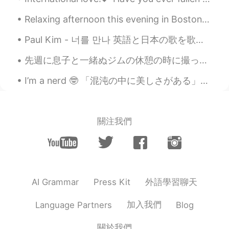
を
食べました。
ちなみに、今日
は
朝ごはん
を
たくさん
Relaxing afternoon this evening in Boston. chill vibes great walk warm weather today honestly tha...
食べました。
Paul Kim - 너를 만나 英語と日本の歌を歌いましたが、まだ韓国の歌を歌いませんでしたので、一度やってみました。좋은 하루 보내세요. 😌 I may do a part 2 of...
トレーニングと勉強の後にお腹がペコ
先週に息子と一緒ぬジムの休憩の時に撮った写真 A picture I took at the gym during a break last week with my son その時に息子は良...
ペコ
です
。
トレーニングと勉強の後にお腹がペコ
I’m a nerd 🤓 「混沌の中に美しさがある」は英語のことわざであり意味は深く、多くの異なる状況で使用されます。でも宇宙見てると、その意味は筋が通りますね💫 宇宙は混沌とした現象に過ぎな...
ペコ
になりました
。
9,私
は
英語を勉強したのは去年からで
す。
關注我們
9,私
が
英語を勉強したのは去年からで
す。
16,すぐに終わ
っ
てください。
外語學習聊天
AI Grammar
Press Kit
16,すぐに終わ
らせ
てください。
加入我們
Language Partners
Blog
29,私は10年間
に
日本にいます。
29,私は10年間日本にいます。
關於我們