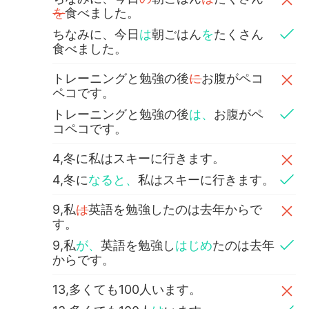
を
食べました。
ちなみに、今日
は
朝ごはん
を
たくさん
食べました。
トレーニングと勉強の後
に
お腹がペコ
ペコです。
トレーニングと勉強の後
は、
お腹がペ
コペコです。
4,冬に私はスキーに行きます。
4,冬に
なると、
私はスキーに行きます。
9,私
は
英語を勉強したのは去年からで
す。
9,私
が、
英語を勉強し
はじめ
たのは去年
からです。
13,多くても100人います。