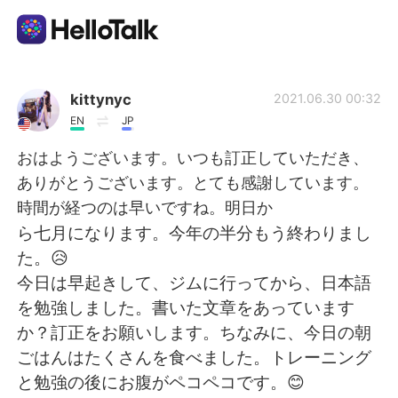
語言交換應用
kittynyc
2021.06.30 00:32
EN
JP
AI Grammar Checker
おはようございます。いつも訂正していただき、
ありがとうございます。とても感謝しています。
繁體中文
時間が経つのは早いですね。明日か
ら七月になります。今年の半分もう終わりまし
た。😥
English
简体中文
今日は早起きして、ジムに行ってから、日本語
を勉強しました。書いた文章をあっています
Español
العربية
か？訂正をお願いします。ちなみに、今日の朝
ごはんはたくさんを食べました。トレーニング
Français
Deutsch
と勉強の後にお腹がペコペコです。😊