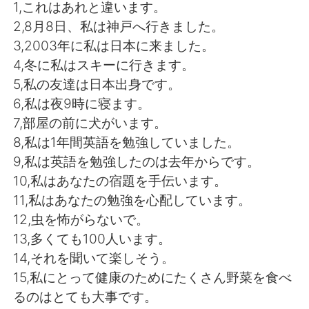
日本語
한국어
1,これはあれと違います。
2,8月8日、私は神戸へ行きました。
Русский
ไทย
3,2003年に私は日本に来ました。
4,冬に私はスキーに行きます。
Indonesia
Italiano
5,私の友達は日本出身です。
6,私は夜9時に寝ます。
Türkçe
Tiếng Việt
7,部屋の前に犬がいます。
8,私は1年間英語を勉強していました。
Português
9,私は英語を勉強したのは去年からです。
10,私はあなたの宿題を手伝います。
11,私はあなたの勉強を心配しています。
12,虫を怖がらないで。
13,多くても100人います。
14,それを聞いて楽しそう。
15,私にとって健康のためにたくさん野菜を食べ
るのはとても大事です。