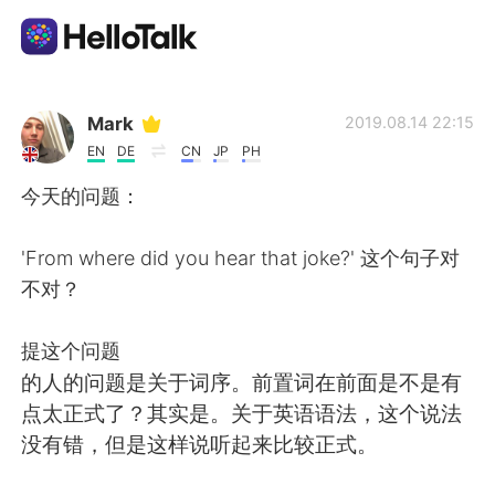
Aplicación de intercambio de idiomas
Mark
2019.08.14 22:15
EN
DE
CN
JP
PH
AI Grammar Checker
今天的问题：
Español
'From where did you hear that joke?' 这个句子对
不对？
English
简体中文
提这个问题
的人的问题是关于词序。前置词在前面是不是有
繁體中文
العربية
点太正式了？其实是。关于英语语法，这个说法
没有错，但是这样说听起来比较正式。
Français
Deutsch