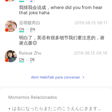
我猜我会说成，where did you from hear
that joke haha
逗萌馥芮白
2019.08.15 06:11
CN
EN
明白了，英语有很多细节我们要注意的，谢
谢点拨😊
Ruixue Zhu
2019.08.15 04:16
CN
DE
Thank you 😊
Abrir HelloTalk para conversar
郭偲宸
2019.08.15 04:14
CN
DE
thx😝
Momentos Relacionados
Mercy莫
2019.08.15 02:23
はるになったらまたこのこうえんにきます。- I will come to this park again later in the spring. 🍀 You asked for more b...
CN
EN