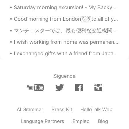
😁thx
Saturday morning excursion! - My Backyard, NJ🌤 Who's down for a game of social-distancing flag f...
Tan
2019.08.14 22:50
Good morning from London🇬🇧to all of you my wonderful friends wherever you are ! Always start your...
CN
EN
マンチェスターでは、最も便利な交通機関はメトロです！🚇 東京の地下鉄を比べると、マンチェスターのメトロはかなり遅いですが、地上にあることが違います！ メトロが黄色の理由かどうかわかりませんが、間...
Tks
I wish working from home was permanent. I love working from home too much. 😁 The best thing about...
I exchanged gifts with a friend from Japan! This is what she sent 😍 日本の友達とプレゼントを交換しました！ これは彼女が送...
Síguenos
AI Grammar
Press Kit
HelloTalk Web
Language Partners
Empleo
Blog