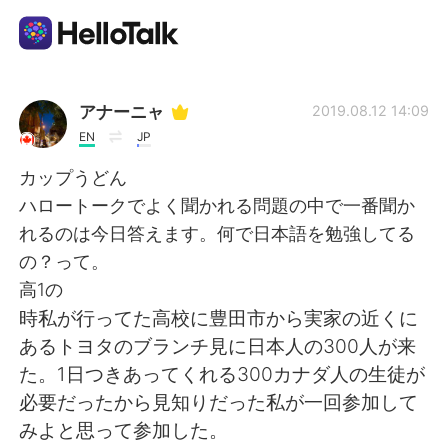
แอปแลกเปลี่ยนทางภาษา
アナーニャ
2019.08.12 14:09
EN
JP
AI Grammar Checker
カップうどん
ハロートークでよく聞かれる問題の中で一番聞か
ไทย
れるのは今日答えます。何で日本語を勉強してる
の？って。
高1の
English
简体中文
時私が行ってた高校に豊田市から実家の近くに
あるトヨタのブランチ見に日本人の300人が来
繁體中文
Español
た。1日つきあってくれる300カナダ人の生徒が
必要だったから見知りだった私が一回参加して
العربية
Français
みよと思って参加した。