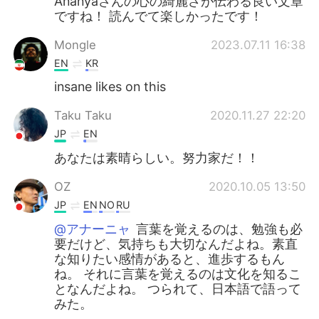
Ananyaさんの心の綺麗さが伝わる良い文章
ですね！ 読んでて楽しかったです！
Mongle
2023.07.11 16:38
EN
KR
insane likes on this
Taku Taku
2020.11.27 22:20
JP
EN
あなたは素晴らしい。努力家だ！！
OZ
2020.10.05 13:50
JP
EN
NO
RU
@アナーニャ
言葉を覚えるのは、勉強も必
要だけど、気持ちも大切なんだよね。素直
な知りたい感情があると、進歩するもん
ね。 それに言葉を覚えるのは文化を知るこ
となんだよね。 つられて、日本語で語って
みた。