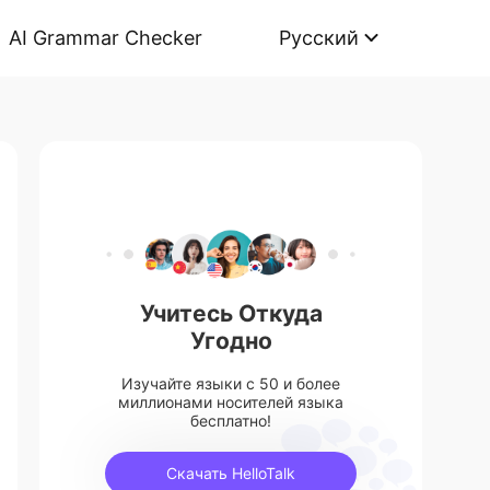
AI Grammar Checker
Русский
Учитесь Откуда
Угодно
Изучайте языки с 50 и более
миллионами носителей языка
бесплатно!
Скачать HelloTalk