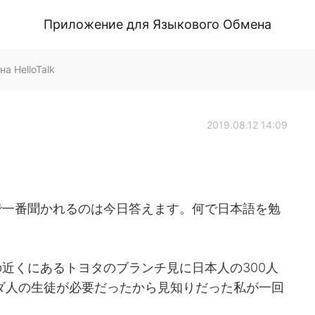
Приложение для Языкового Обмена
 HelloTalk
2019.08.12 14:09
で一番聞かれるのは今日答えます。何で日本語を勉
近くにあるトヨタのブランチ見に日本人の300人
ナダ人の生徒が必要だったから見知りだった私が一回