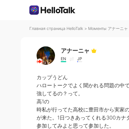
Главная страница HelloTalk
>
Моменты アナーニャ на
アナーニャ
EN
JP
カップうどん
ハロートークでよく聞かれる問題の中
強してるの？って。
高1の
時私が行ってた高校に豊田市から実家の
が来た。1日つきあってくれる300カ
参加してみよと思って参加した。