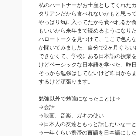
私のパートナーがお土産としてくれた
タリアンだから食べれないかもと思っ
やっぱり気に入ってたから食べれるか
もいいから来年まで読めるようになり
ハロートークを見つけて、ここで色ん
か聞いてみました。自分で2ヶ月ぐらい
できなくて、学校にある日本語の授業を
けどベーシックな日本語を学べた。昨日
そっから勉強はしてないけど昨日からま
するけど頑張ります。
勉強以外で勉強になったことは→
→会話
→映画、音楽、ガキの使い
→日本人の友達ともっと話したいなー
→一年くらい携帯の言語を日本語にし