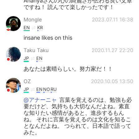
Ananyaさんの心の綺麗さが伝わる良い文章
ですね！ 読んでて楽しかったです！
Mongle
2023.07.11 16:38
EN
KR
insane likes on this
Taku Taku
2020.11.27 22:20
JP
EN
あなたは素晴らしい。努力家だ！！
OZ
2020.10.05 13:50
JP
EN
NO
RU
@アナーニャ
言葉を覚えるのは、勉強も必
要だけど、気持ちも大切なんだよね。素直
な知りたい感情があると、進歩するもん
ね。 それに言葉を覚えるのは文化を知るこ
となんだよね。 つられて、日本語で語って
みた。