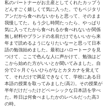
日本語
한국어
私のパートナーがお土産としてくれたカップう
どんすごく嬉しくて気に入った。でもベジタリ
Русский
ไทย
アンだから食べれないかもと思って、そのまま
我慢してた。もう少し時間たったら、やっぱり
Indonesia
Italiano
気に入ってたから食べれるか食べれないか関係
無し材料やブランドの名前だけでもいいから来
Türkçe
Tiếng Việt
年まで読めるようになりたいなーと思って日本
語の勉強始めました。最初はハロートークを見
Português
つけて、ここで色んな人に声かけて、勉強はど
こから始めた方がいいとか聞いてみました。自
分で2ヶ月ぐらいひらがなとカタカナを覚えて
て、それだけで満足できなくて、学校にある日
本語の授業を取ってみました(高2)。その授業が
半年だけだったけどベーシックな日本語を学べ
た。昨日は何食べましたかのレベルだった高3
の時。