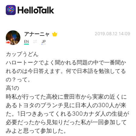
Aplicación de intercambio de idiomas
アナーニャ
2019.08.12 14:09
EN
JP
AI Grammar Checker
カップうどん
ハロートークでよく聞かれる問題の中で一番聞か
Español
れるのは今日答えます。何で日本語を勉強してる
の？って。
高1の
English
简体中文
時私が行ってた高校に豊田市から実家の近くに
あるトヨタのブランチ見に日本人の300人が来
繁體中文
العربية
た。1日つきあってくれる300カナダ人の生徒が
必要だったから見知りだった私が一回参加して
Français
Deutsch
みよと思って参加した。