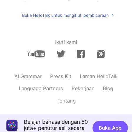
that （新歌）
H.
2020.06.26 09:37
Buka HelloTalk untuk mengikuti pembicaraan
CN
EN
粉墨大发！！！！
Ikuti kami
H.
2020.06.26 09:36
CN
EN
啊啊啊啊啊啊啊啊啊啊
WTA
2020.06.26 09:30
AI Grammar
Press Kit
Laman HelloTalk
CN
EN
Language Partners
Pekerjaan
Blog
什么歌啊
Tentang
人类研究所
2020.06.26 09:29
CN
EN
What
Belajar bahasa dengan 50
juta+ penutur asli secara
Buka App