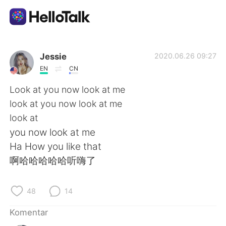
Aplikasi Pertukaran Bahasa
Jessie
2020.06.26 09:27
EN
CN
AI Grammar Checker
Look at you now look at me
look at you now look at me
Indonesia
look at
you now look at me
Ha How you like that
English
简体中文
啊哈哈哈哈哈听嗨了
繁體中文
Español
48
14
العربية
Français
Komentar