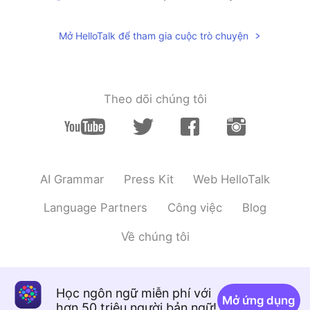
that （新歌）
H.
2020.06.26 09:37
Mở HelloTalk để tham gia cuộc trò chuyện
CN
EN
粉墨大发！！！！
Theo dõi chúng tôi
H.
2020.06.26 09:36
CN
EN
啊啊啊啊啊啊啊啊啊啊
WTA
2020.06.26 09:30
AI Grammar
Press Kit
Web HelloTalk
CN
EN
Language Partners
Công việc
Blog
什么歌啊
Về chúng tôi
人类研究所
2020.06.26 09:29
CN
EN
What
Học ngôn ngữ miễn phí với
Mở ứng dụng
hơn 50 triệu người bản ngữ!