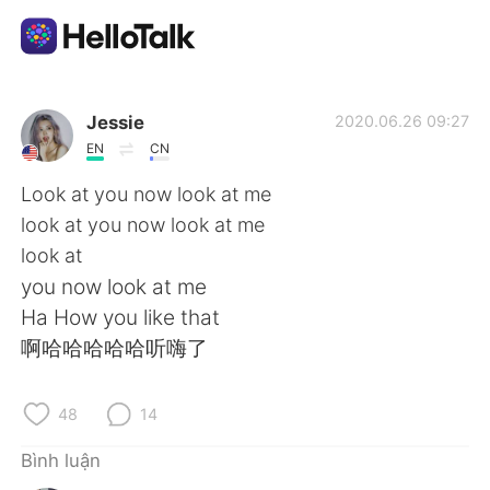
Ứng dụng trao đổi ngôn ngữ
Jessie
2020.06.26 09:27
EN
CN
AI Grammar Checker
Look at you now look at me
look at you now look at me
Tiếng Việt
look at
you now look at me
Ha How you like that
English
简体中文
啊哈哈哈哈哈听嗨了
繁體中文
Español
48
14
العربية
Français
Bình luận