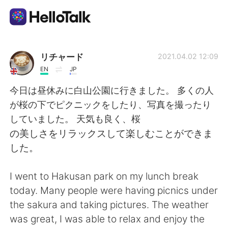
Language Exchange App
リチャード
2021.04.02 12:09
EN
JP
AI Grammar Checker
今日は昼休みに白山公園に行きました。 多くの人
が桜の下でピクニックをしたり、写真を撮ったり
English
していました。 天気も良く、桜
の美しさをリラックスして楽しむことができま
した。
简体中文
繁體中文
I went to Hakusan park on my lunch break
Español
العربية
today. Many people were having picnics under
the sakura and taking pictures. The weather
Français
Deutsch
was great, I was able to relax and enjoy the