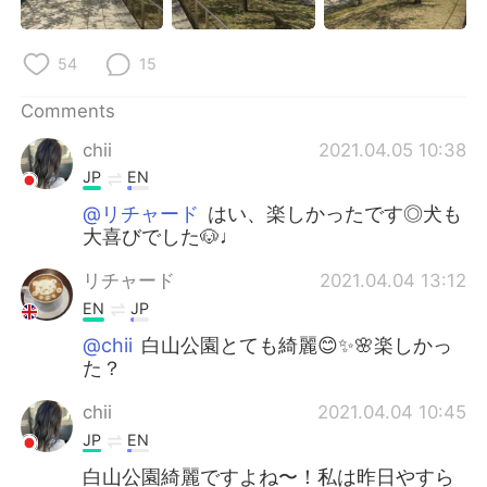
54
15
Comments
chii
2021.04.05 10:38
JP
EN
@リチャード
はい、楽しかったです◎犬も
大喜びでした🐶♩
リチャード
2021.04.04 13:12
EN
JP
@chii
白山公園とても綺麗😊✨🌸楽しかっ
た？
chii
2021.04.04 10:45
JP
EN
白山公園綺麗ですよね〜！私は昨日やすら