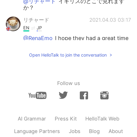
@リチャード
イギリスのどこで見れます
か？
リチャード
2021.04.03 03:17
EN
JP
@RenaEmo
I hope they had a great time
🌸👍😊
Open HelloTalk to join the conversation
リチャード
2021.04.03 03:14
EN
JP
@Mi
ありがとうございます😊 いい天気と
桜は私を幸せにします🌸☀️
Follow us
リチャード
2021.04.03 03:13
EN
JP
@Kumi
thank you for always
commenting!🌸 It’s one of my favourite
AI Grammar
Press Kit
HelloTalk Web
photos too 😊
Language Partners
Jobs
Blog
About