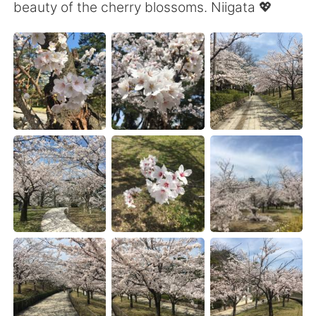
日本語
한국어
beauty of the cherry blossoms. Niigata 💖
Русский
ไทย
Indonesia
Italiano
Türkçe
Tiếng Việt
Português