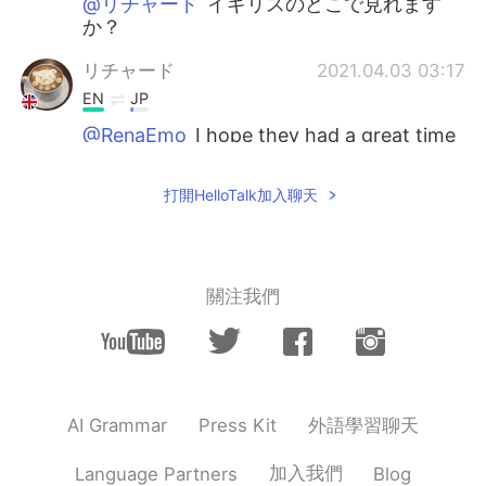
@リチャード
イギリスのどこで見れます
か？
リチャード
2021.04.03 03:17
EN
JP
@RenaEmo
I hope they had a great time
🌸👍😊
打開HelloTalk加入聊天
リチャード
2021.04.03 03:14
EN
JP
@Mi
ありがとうございます😊 いい天気と
桜は私を幸せにします🌸☀️
關注我們
リチャード
2021.04.03 03:13
EN
JP
@Kumi
thank you for always
commenting!🌸 It’s one of my favourite
外語學習聊天
AI Grammar
Press Kit
photos too 😊
加入我們
Language Partners
Blog