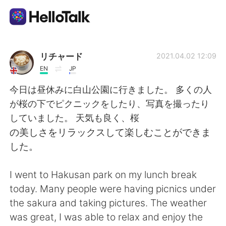
語言交換應用
リチャード
2021.04.02 12:09
EN
JP
AI Grammar Checker
今日は昼休みに白山公園に行きました。 多くの人
が桜の下でピクニックをしたり、写真を撮ったり
繁體中文
していました。 天気も良く、桜
の美しさをリラックスして楽しむことができま
した。
English
简体中文
I went to Hakusan park on my lunch break
Español
العربية
today. Many people were having picnics under
the sakura and taking pictures. The weather
Français
Deutsch
was great, I was able to relax and enjoy the