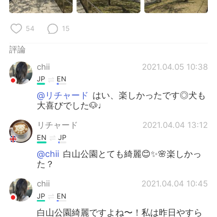
54
15
評論
chii
2021.04.05 10:38
JP
EN
@リチャード
はい、楽しかったです◎犬も
大喜びでした🐶♩
リチャード
2021.04.04 13:12
EN
JP
@chii
白山公園とても綺麗😊✨🌸楽しかっ
た？
chii
2021.04.04 10:45
JP
EN
白山公園綺麗ですよね〜！私は昨日やすら