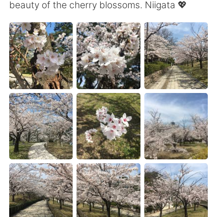
日本語
한국어
beauty of the cherry blossoms. Niigata 💖
Русский
ไทย
Indonesia
Italiano
Türkçe
Tiếng Việt
Português