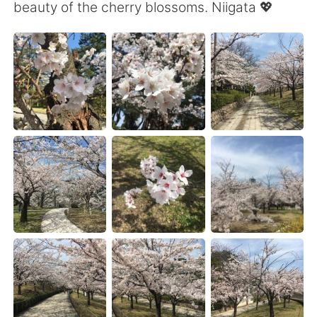
Deutsch
日本語
beauty of the cherry blossoms. Niigata 💖
Русский
ไทย
Indonesia
Italiano
Türkçe
Tiếng Việt
Português