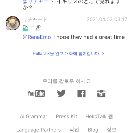
@リチャード
イギリスのどこで見れます
か？
リチャード
2021.04.03 03:17
EN
JP
@RenaEmo
I hope they had a great time
🌸👍😊
HelloTalk을 열고 대화에 참여합니다
リチャード
2021.04.03 03:14
EN
JP
@Mi
ありがとうございます😊 いい天気と
桜は私を幸せにします🌸☀️
우리를 팔로우 하세요
リチャード
2021.04.03 03:13
EN
JP
@Kumi
thank you for always
commenting!🌸 It’s one of my favourite
HelloTalk 웹
AI Grammar
Press Kit
photos too 😊
직업
정보
Language Partners
Blog