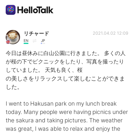
언어 교환 앱
リチャード
2021.04.02 12:09
EN
JP
AI Grammar Checker
今日は昼休みに白山公園に行きました。 多くの人
が桜の下でピクニックをしたり、写真を撮ったり
한국어
していました。 天気も良く、桜
の美しさをリラックスして楽しむことができま
した。
English
简体中文
I went to Hakusan park on my lunch break
繁體中文
Español
today. Many people were having picnics under
the sakura and taking pictures. The weather
العربية
Français
was great, I was able to relax and enjoy the