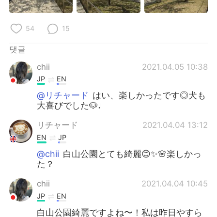
54
15
댓글
chii
2021.04.05 10:38
JP
EN
@リチャード
はい、楽しかったです◎犬も
大喜びでした🐶♩
リチャード
2021.04.04 13:12
EN
JP
@chii
白山公園とても綺麗😊✨🌸楽しかっ
た？
chii
2021.04.04 10:45
JP
EN
白山公園綺麗ですよね〜！私は昨日やすら